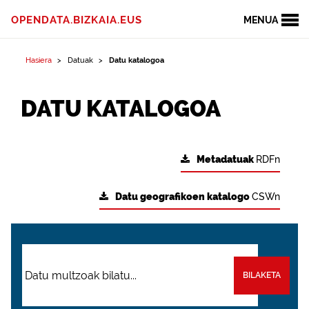
OPENDATA.BIZKAIA.EUS
MENUA
Hasiera
Datuak
Datu katalogoa
DATU KATALOGOA
Metadatuak
RDFn
Datu geografikoen katalogo
CSWn
BILAKETA