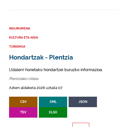
INGURUMENA
KULTURA ETA AISIA
TURISMOA
Hondartzak - Plentzia
Udalerri honetako hondartzei buruzko informazioa.
Plentziako Udala
Azken aldaketa 2026 uztaila 07
CSV
XML
JSON
TSV
XLSX