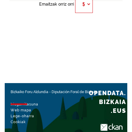
Emaitzak orriz orri
OPENDATA.
Bizkaiko Foru Aldundia
-
Diputación Foral de Bizkaia
BIZKAIA
Irisgarritasuna
.EUS
Web mapa
Lege-oharra
Cookiak