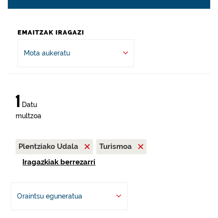
EMAITZAK IRAGAZI
Mota aukeratu
1
Datu
multzoa
Plentziako Udala
Turismoa
Iragazkiak berrezarri
Oraintsu eguneratua