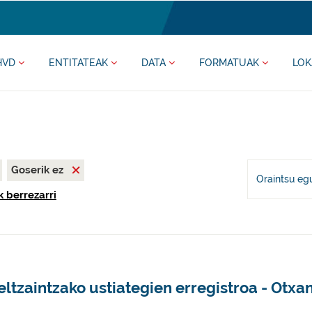
HVD
ENTITATEAK
DATA
FORMATUAK
LOK
Goserik ez
Oraintsu eg
k berrezarri
ltzaintzako ustiategien erregistroa - Otxa