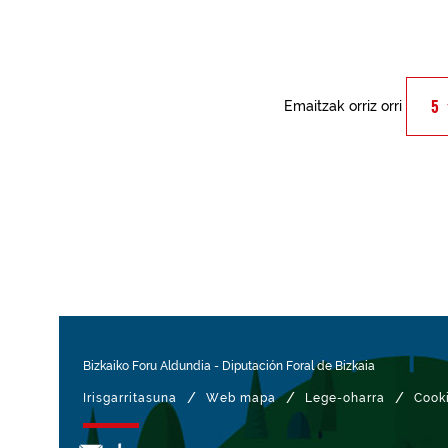
Emaitzak orriz orri
Bizkaiko Foru Aldundia
-
Diputación Foral de Bizkaia
/
/
/
Irisgarritasuna
Web mapa
Lege-oharra
Cook