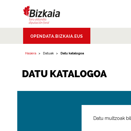
Bizkaiko Foru
OPENDATA.BIZKAIA.EUS
Aldundia
.
Diputacion
Foral de Bizkaia
Hasiera
Datuak
Datu katalogoa
DATU KATALOGOA