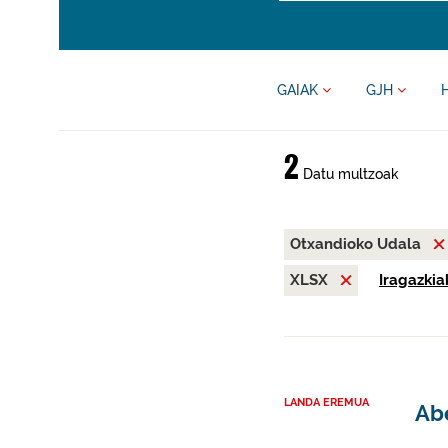
GAIAK
GJH
2
Datu multzoak
Otxandioko Udala
XLSX
Iragazkia
LANDA EREMUA
Abe