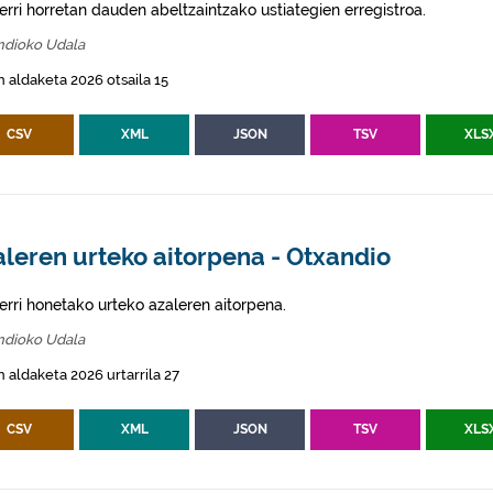
erri horretan dauden abeltzaintzako ustiategien erregistroa.
ndioko Udala
 aldaketa 2026 otsaila 15
CSV
XML
JSON
TSV
XLS
leren urteko aitorpena - Otxandio
erri honetako urteko azaleren aitorpena.
ndioko Udala
 aldaketa 2026 urtarrila 27
CSV
XML
JSON
TSV
XLS