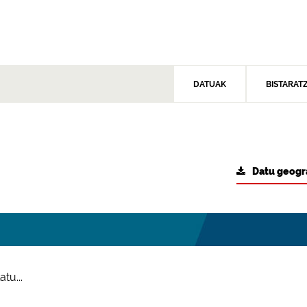
DATUAK
BISTARAT
Datu geogr