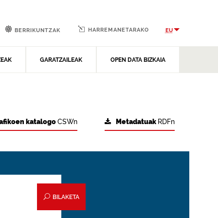
HARREMANETARAKO
EU
BERRIKUNTZAK
ZEAK
GARATZAILEAK
OPEN DATA BIZKAIA
afikoen katalogo
CSWn
Metadatuak
RDFn
BILAKETA