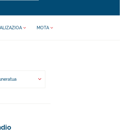
ALIZAZIOA
MOTA
uneratua
ndio