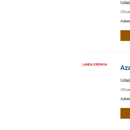
Udal
Otxa
Azken
LANDA EREMUA
Aza
Udal
Otxa
Azken