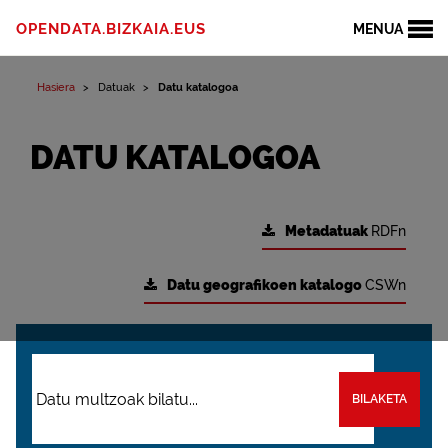
OPENDATA.BIZKAIA.EUS
MENUA
Hasiera
Datuak
Datu katalogoa
DATU KATALOGOA
Metadatuak
RDFn
Datu geografikoen katalogo
CSWn
BILAKETA