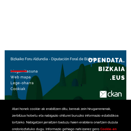
OPENDATA.
Bizkaiko Foru Aldundia
-
Diputación Foral de Bizkaia
BIZKAIA
Irisgarritasuna
.EUS
Web mapa
Lege-oharra
Cookiak
rekin kudeatua
Atari honek
cookie
-ak erabiltzen ditu, bereak zein hirugarrenenak,
zerbitzua hobetu eta nabigazio ohiturei buruzko informazio estatistikoa
lortzeko. Nabigatzen jarraitzen baduzu haien erabilera onartzen duzula
ondorioztatuko dugu. Informazio gehiago nahi izanez gero
Cookie-en