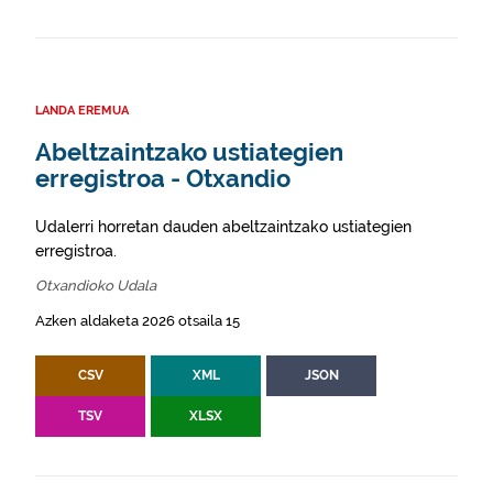
LANDA EREMUA
Abeltzaintzako ustiategien
erregistroa - Otxandio
Udalerri horretan dauden abeltzaintzako ustiategien
erregistroa.
Otxandioko Udala
Azken aldaketa 2026 otsaila 15
CSV
XML
JSON
TSV
XLSX