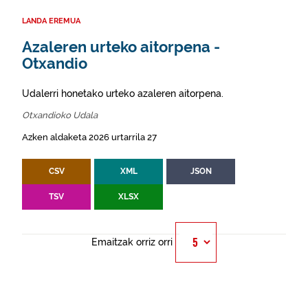
LANDA EREMUA
Azaleren urteko aitorpena -
Otxandio
Udalerri honetako urteko azaleren aitorpena.
Otxandioko Udala
Azken aldaketa 2026 urtarrila 27
CSV
XML
JSON
TSV
XLSX
Emaitzak orriz orri