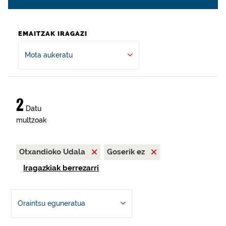
EMAITZAK IRAGAZI
Mota aukeratu
2
Datu
multzoak
Otxandioko Udala
Goserik ez
Iragazkiak berrezarri
Oraintsu eguneratua