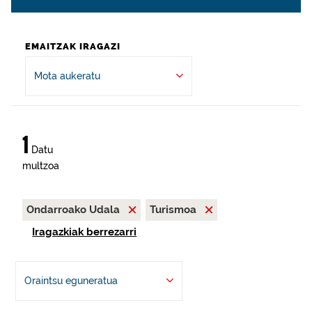
EMAITZAK IRAGAZI
Mota aukeratu
1
Datu
multzoa
Ondarroako Udala
Turismoa
Iragazkiak berrezarri
Oraintsu eguneratua