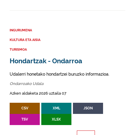
INGURUMENA
KULTURA ETA AISIA
TURISMOA
Hondartzak - Ondarroa
Udalerri honetako hondartzei buruzko informazioa.
Ondarroako Udala
Azken aldaketa 2026 uztaila 07
CSV
XML
JSON
TSV
XLSX