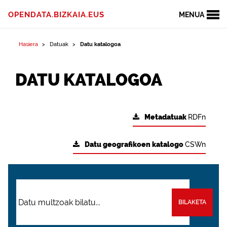
OPENDATA.BIZKAIA.EUS
MENUA
Hasiera
Datuak
Datu katalogoa
DATU KATALOGOA
Metadatuak
RDFn
Datu geografikoen katalogo
CSWn
BILAKETA