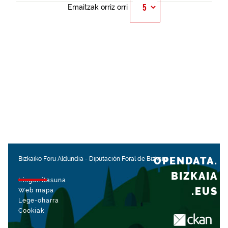
Emaitzak orriz orri
OPENDATA.
Bizkaiko Foru Aldundia
-
Diputación Foral de Bizkaia
BIZKAIA
Irisgarritasuna
.EUS
Web mapa
Lege-oharra
Cookiak