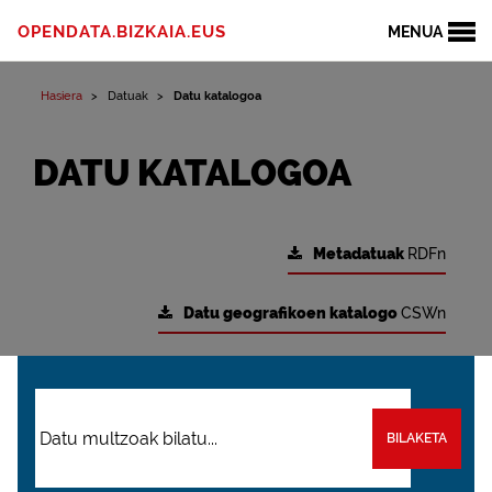
OPENDATA.BIZKAIA.EUS
MENUA
Hasiera
Datuak
Datu katalogoa
DATU KATALOGOA
Metadatuak
RDFn
Datu geografikoen katalogo
CSWn
BILAKETA