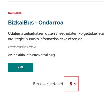
GARRAIOA
BizkaiBus - Ondarroa
Udalerria zeharkatzen duten lineei, udalerriko geltokiei eta
ordutegiei buruzko informazioa eskaintzen da.
Ondarroako Udala
Azken aldaketa 2026 otsaila 03
XML
Emaitzak orriz orri