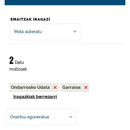
EMAITZAK IRAGAZI
Mota aukeratu
2
Datu
multzoak
Ondarroako Udala
Garraioa
Iragazkiak berrezarri
Oraintsu eguneratua