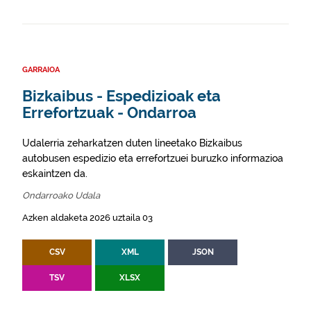
GARRAIOA
Bizkaibus - Espedizioak eta
Errefortzuak - Ondarroa
Udalerria zeharkatzen duten lineetako Bizkaibus
autobusen espedizio eta errefortzuei buruzko informazioa
eskaintzen da.
Ondarroako Udala
Azken aldaketa 2026 uztaila 03
CSV
XML
JSON
TSV
XLSX