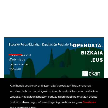
OPENDATA.
Bizkaiko Foru Aldundia
-
Diputación Foral de Bizkaia
BIZKAIA
Irisgarritasuna
.EUS
Web mapa
Lege-oharra
Cookiak
rekin kudeatua
Atari honek
cookie
-ak erabiltzen ditu, bereak zein hirugarrenenak,
zerbitzua hobetu eta nabigazio ohiturei buruzko informazio estatistikoa
lortzeko. Nabigatzen jarraitzen baduzu haien erabilera onartzen duzula
ondorioztatuko dugu. Informazio gehiago nahi izanez gero
Cookie-en
atala kontsulta ezazu.