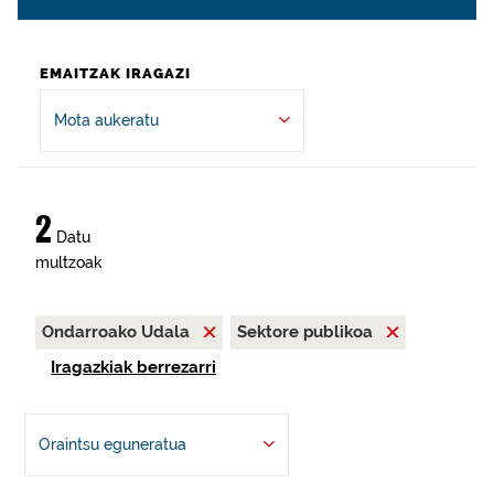
EMAITZAK IRAGAZI
Mota aukeratu
2
Datu
multzoak
Ondarroako Udala
Sektore publikoa
Iragazkiak berrezarri
Oraintsu eguneratua