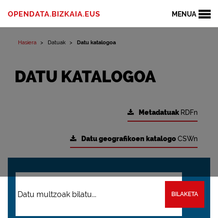
OPENDATA.BIZKAIA.EUS
MENUA
Hasiera
Datuak
Datu katalogoa
DATU KATALOGOA
Metadatuak
RDFn
Datu geografikoen katalogo
CSWn
BILAKETA