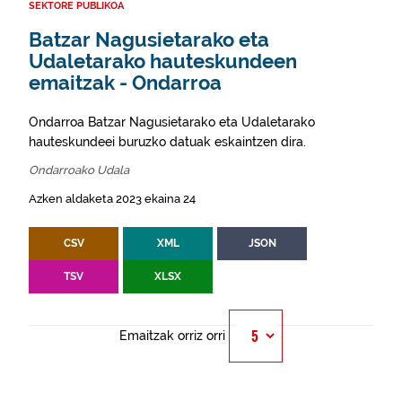
SEKTORE PUBLIKOA
Batzar Nagusietarako eta
Udaletarako hauteskundeen
emaitzak - Ondarroa
Ondarroa Batzar Nagusietarako eta Udaletarako
hauteskundeei buruzko datuak eskaintzen dira.
Ondarroako Udala
Azken aldaketa 2023 ekaina 24
CSV
XML
JSON
TSV
XLSX
Emaitzak orriz orri