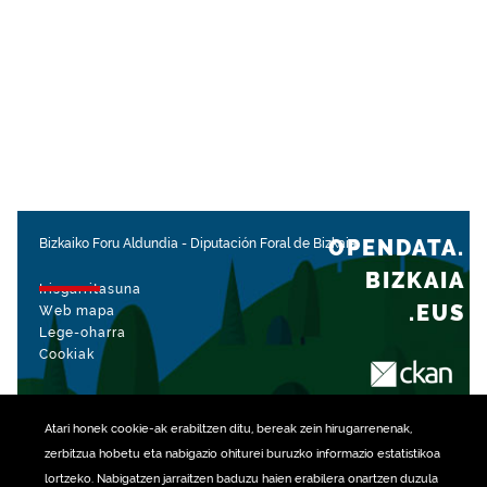
OPENDATA.
Bizkaiko Foru Aldundia
-
Diputación Foral de Bizkaia
BIZKAIA
Irisgarritasuna
.EUS
Web mapa
Lege-oharra
Cookiak
rekin kudeatua
Atari honek
cookie
-ak erabiltzen ditu, bereak zein hirugarrenenak,
zerbitzua hobetu eta nabigazio ohiturei buruzko informazio estatistikoa
lortzeko. Nabigatzen jarraitzen baduzu haien erabilera onartzen duzula