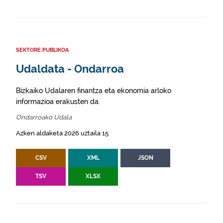
SEKTORE PUBLIKOA
Udaldata - Ondarroa
Bizkaiko Udalaren finantza eta ekonomia arloko
informazioa erakusten da.
Ondarroako Udala
Azken aldaketa 2026 uztaila 15
CSV
XML
JSON
TSV
XLSX