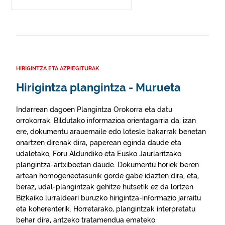
HIRIGINTZA ETA AZPIEGITURAK
Hirigintza plangintza - Murueta
Indarrean dagoen Plangintza Orokorra eta datu
orrokorrak. Bildutako informazioa orientagarria da; izan
ere, dokumentu arauemaile edo lotesle bakarrak benetan
onartzen direnak dira, paperean eginda daude eta
udaletako, Foru Aldundiko eta Eusko Jaurlaritzako
plangintza-artxiboetan daude. Dokumentu horiek beren
artean homogeneotasunik gorde gabe idazten dira, eta,
beraz, udal-plangintzak gehitze hutsetik ez da lortzen
Bizkaiko lurraldeari buruzko hirigintza-informazio jarraitu
eta koherenterik. Horretarako, plangintzak interpretatu
behar dira, antzeko tratamendua emateko.