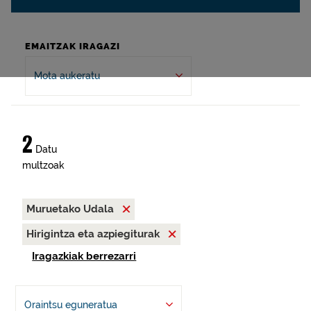
EMAITZAK IRAGAZI
Mota aukeratu
2
Datu
multzoak
Muruetako Udala
Hirigintza eta azpiegiturak
Iragazkiak berrezarri
Oraintsu eguneratua