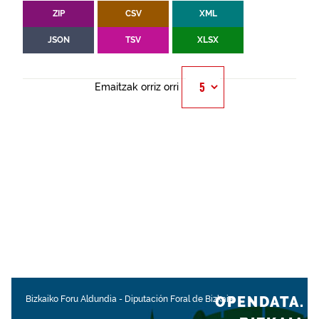
ZIP
CSV
XML
JSON
TSV
XLSX
Emaitzak orriz orri
OPENDATA.
Bizkaiko Foru Aldundia
-
Diputación Foral de Bizkaia