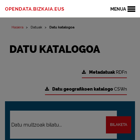
OPENDATA.BIZKAIA.EUS
MENUA
Hasiera
Datuak
Datu katalogoa
DATU KATALOGOA
Metadatuak
RDFn
Datu geografikoen katalogo
CSWn
BILAKETA