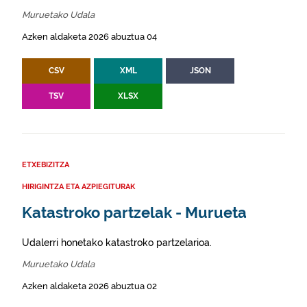
Muruetako Udala
Azken aldaketa 2026 abuztua 04
CSV
XML
JSON
TSV
XLSX
ETXEBIZITZA
HIRIGINTZA ETA AZPIEGITURAK
Katastroko partzelak - Murueta
Udalerri honetako katastroko partzelarioa.
Muruetako Udala
Azken aldaketa 2026 abuztua 02