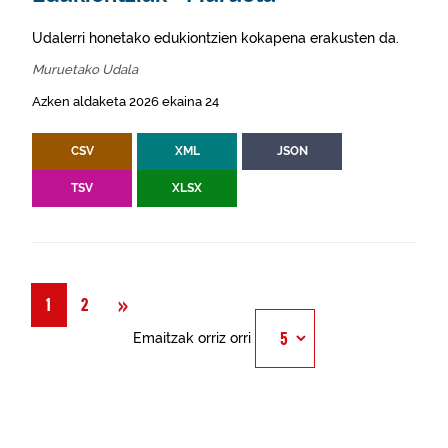
Udalerri honetako edukiontzien kokapena erakusten da.
Muruetako Udala
Azken aldaketa 2026 ekaina 24
CSV
XML
JSON
TSV
XLSX
Hurrengoa
»
1
2
Emaitzak orriz orri