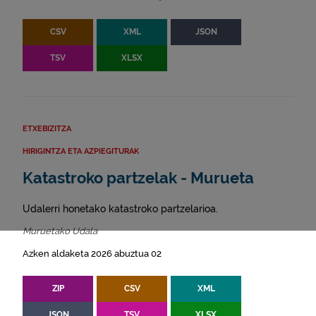
CSV
XML
JSON
TSV
XLSX
ETXEBIZITZA
HIRIGINTZA ETA AZPIEGITURAK
Katastroko partzelak - Murueta
Udalerri honetako katastroko partzelarioa.
Muruetako Udala
Azken aldaketa 2026 abuztua 02
ZIP
CSV
XML
JSON
TSV
XLSX