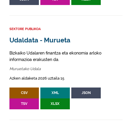
SEKTORE PUBLIKOA
Udaldata - Murueta
Bizkaiko Udalaren finantza eta ekonomia arloko
informazioa erakusten da.
Muruetako Udala
Azken aldaketa 2026 uztaila 15
CSV
XML
JSON
TSV
XLSX