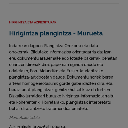
HIRIGINTZA ETA AZPIEGITURAK
Hirigintza plangintza - Murueta
Indarrean dagoen Plangintza Orokorra eta datu
orrokorrak. Bildutako informazioa orientagarria da; izan
ere, dokumentu arauemaile edo lotesle bakarrak benetan
onartzen direnak dira, paperean eginda daude eta
udaletako, Foru Aldundiko eta Eusko Jaurlaritzako
plangintza-artxiboetan daude. Dokumentu horiek beren
artean homogeneotasunik gorde gabe idazten dira, eta,
beraz, udal-plangintzak gehitze hutsetik ez da lortzen
Bizkaiko lurraldeari buruzko hirigintza-informazio jarraitu
eta koherenterik. Horretarako, plangintzak interpretatu
behar dira, antzeko tratamendua emateko.
Muruetako Udala
Azken aldaketa 2026 abuztua 04