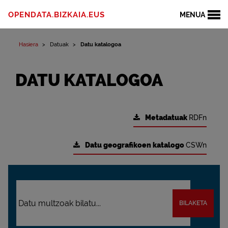
OPENDATA.BIZKAIA.EUS
MENUA
Hasiera
Datuak
Datu katalogoa
DATU KATALOGOA
Metadatuak
RDFn
Datu geografikoen katalogo
CSWn
BILAKETA