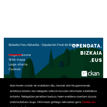
OPENDATA.
Bizkaiko Foru Aldundia
-
Diputación Foral de Bizkaia
BIZKAIA
Irisgarritasuna
.EUS
Web mapa
Lege-oharra
Cookiak
rekin kudeatua
Atari honek
cookie
-ak erabiltzen ditu, bereak zein hirugarrenenak,
zerbitzua hobetu eta nabigazio ohiturei buruzko informazio estatistikoa
lortzeko. Nabigatzen jarraitzen baduzu haien erabilera onartzen duzula
ondorioztatuko dugu. Informazio gehiago nahi izanez gero
Cookie-en