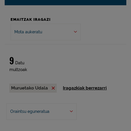
EMAITZAK IRAGAZI
Mota aukeratu
9
Datu
multzoak
Muruetako Udala
Iragazkiak berrezarri
Oraintsu eguneratua