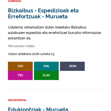
GARRAIOA
Bizkaibus - Espedizioak eta
Errefortzuak - Murueta
Udalerria zeharkatzen duten lineetako Bizkaibus
autobusen espedizio eta errefortzuei buruzko informazioa
eskaintzen da.
Muruetako Udala
Azken aldaketa 2026 uztaila 03
CSV
XML
JSON
TSV
XLSX
INGURUMENA
Edukiontziak - Murueta