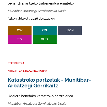
behar dira, antzeko tratamendua emateko.
Munitibar-Arbatzegi Gerrikaitzeko Udala
Azken aldaketa 2026 abuztua 04
CSV
XML
JSON
TSV
XLSX
ETXEBIZITZA
HIRIGINTZA ETA AZPIEGITURAK
Katastroko partzelak - Munitibar-
Arbatzegi Gerrikaitz
Udalerri honetako katastroko partzelarioa.
Munitibar-Arbatzegi Gerrikaitzeko Udala