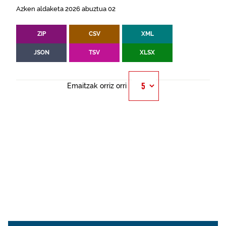
Azken aldaketa 2026 abuztua 02
ZIP
CSV
XML
JSON
TSV
XLSX
Emaitzak orriz orri