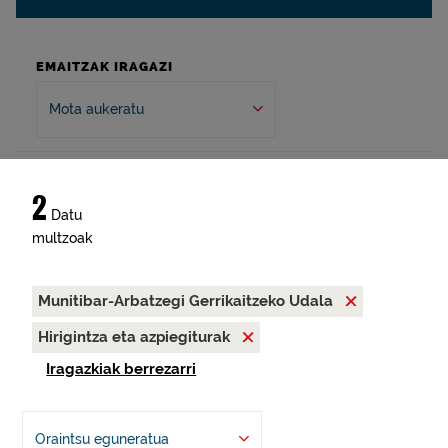
EMAITZAK IRAGAZI
Mota aukeratu
2
Datu
multzoak
Munitibar-Arbatzegi Gerrikaitzeko Udala
Hirigintza eta azpiegiturak
Iragazkiak berrezarri
Oraintsu eguneratua