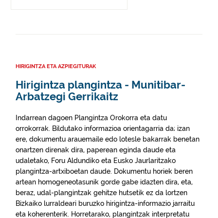
HIRIGINTZA ETA AZPIEGITURAK
Hirigintza plangintza - Munitibar-
Arbatzegi Gerrikaitz
Indarrean dagoen Plangintza Orokorra eta datu
orrokorrak. Bildutako informazioa orientagarria da; izan
ere, dokumentu arauemaile edo lotesle bakarrak benetan
onartzen direnak dira, paperean eginda daude eta
udaletako, Foru Aldundiko eta Eusko Jaurlaritzako
plangintza-artxiboetan daude. Dokumentu horiek beren
artean homogeneotasunik gorde gabe idazten dira, eta,
beraz, udal-plangintzak gehitze hutsetik ez da lortzen
Bizkaiko lurraldeari buruzko hirigintza-informazio jarraitu
eta koherenterik. Horretarako, plangintzak interpretatu