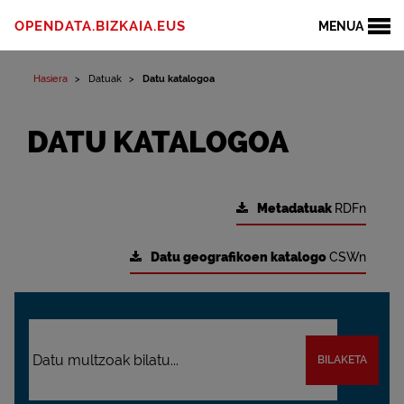
OPENDATA.BIZKAIA.EUS
MENUA
Hasiera
Datuak
Datu katalogoa
DATU KATALOGOA
Metadatuak
RDFn
Datu geografikoen katalogo
CSWn
BILAKETA