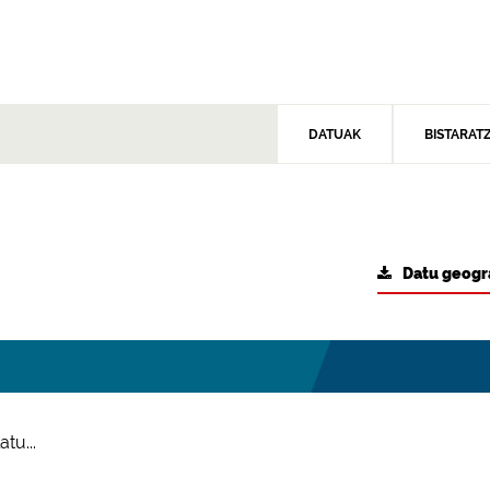
DATUAK
BISTARAT
Datu geogr