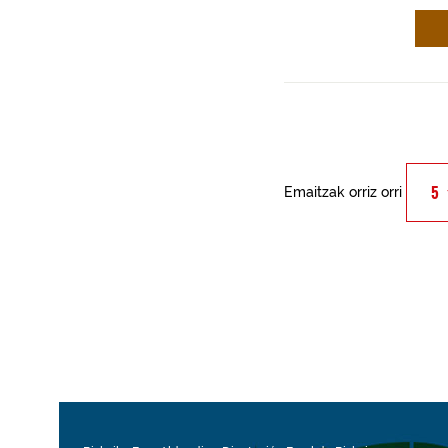
Emaitzak orriz orri