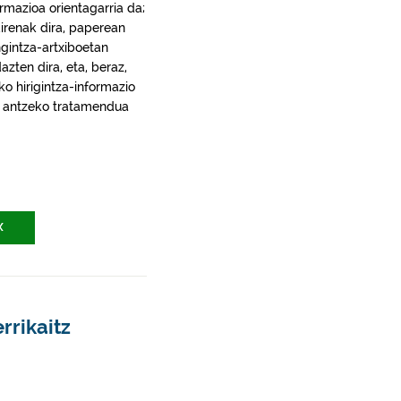
rmazioa orientagarria da;
irenak dira, paperean
gintza-artxiboetan
ten dira, eta, beraz,
ko hirigintza-informazio
ra, antzeko tratamendua
X
rrikaitz