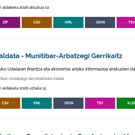
n aldaketa 2026 abuztua 02
ZIP
CSV
XML
JSON
TS
ldata - Munitibar-Arbatzegi Gerrikaitz
aiko Udalaren finantza eta ekonomia arloko informazioa erakusten da
ibar-Arbatzegi Gerrikaitzeko Udala
 aldaketa 2026 uztaila 15
CSV
XML
JSON
TSV
XLS