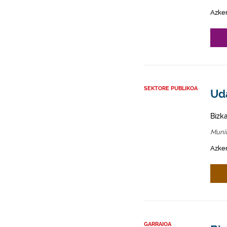
Azke
SEKTORE PUBLIKOA
Uda
Bizk
Munit
Azken
GARRAIOA