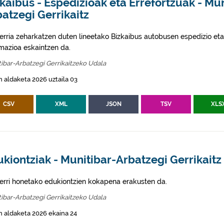
kaibus - Espedizioak eta Errefortzuak - Mun
atzegi Gerrikaitz
erria zeharkatzen duten lineetako Bizkaibus autobusen espedizio eta
rmazioa eskaintzen da.
ibar-Arbatzegi Gerrikaitzeko Udala
 aldaketa 2026 uztaila 03
CSV
XML
JSON
TSV
XLS
kiontziak - Munitibar-Arbatzegi Gerrikaitz
erri honetako edukiontzien kokapena erakusten da.
ibar-Arbatzegi Gerrikaitzeko Udala
 aldaketa 2026 ekaina 24