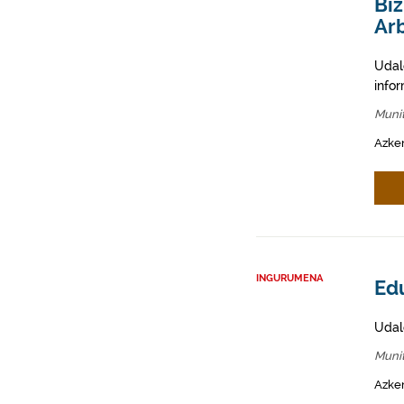
Biz
Arb
Udal
info
Munit
Azken
INGURUMENA
Edu
Udal
Munit
Azken