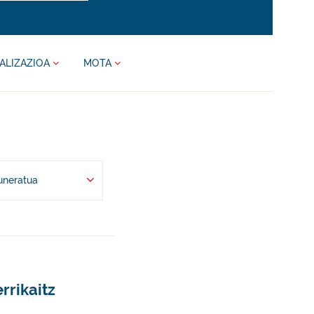
ALIZAZIOA
MOTA
uneratua
rrikaitz