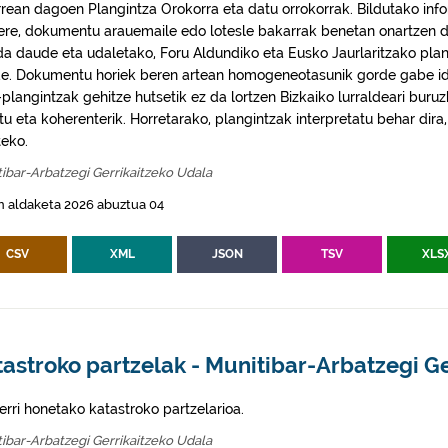
rrean dagoen Plangintza Orokorra eta datu orrokorrak. Bildutako info
 ere, dokumentu arauemaile edo lotesle bakarrak benetan onartzen d
da daude eta udaletako, Foru Aldundiko eta Eusko Jaurlaritzako plan
e. Dokumentu horiek beren artean homogeneotasunik gorde gabe idaz
plangintzak gehitze hutsetik ez da lortzen Bizkaiko lurraldeari buruz
itu eta koherenterik. Horretarako, plangintzak interpretatu behar di
eko.
ibar-Arbatzegi Gerrikaitzeko Udala
n aldaketa 2026 abuztua 04
CSV
XML
JSON
TSV
XLS
astroko partzelak - Munitibar-Arbatzegi Ge
erri honetako katastroko partzelarioa.
ibar-Arbatzegi Gerrikaitzeko Udala