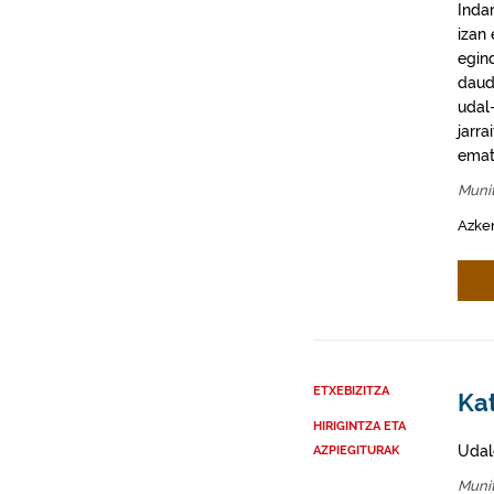
Inda
izan
egin
daud
udal-
jarra
emat
Munit
Azke
ETXEBIZITZA
Kat
HIRIGINTZA ETA
Udal
AZPIEGITURAK
Munit