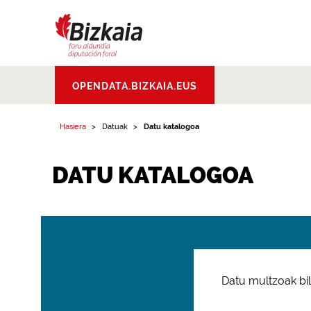
Bizkaiko Foru
OPENDATA.BIZKAIA.EUS
Aldundia
.
Diputacion
Foral de Bizkaia
Hasiera
Datuak
Datu katalogoa
DATU KATALOGOA