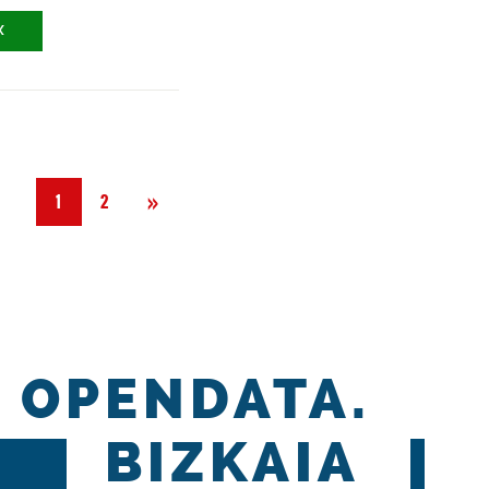
X
Hurrengoa
»
1
2
OPENDATA.
BIZKAIA