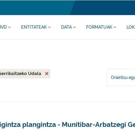
HVD
ENTITATEAK
DATA
FORMATUAK
LOK
Gerrikaitzeko Udala
Oraintsu eg
igintza plangintza - Munitibar-Arbatzegi Ge