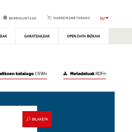
HARREMANETARAKO
EU
BERRIKUNTZAK
ZEAK
GARATZAILEAK
OPEN DATA BIZKAIA
afikoen katalogo
CSWn
Metadatuak
RDFn
BILAKETA