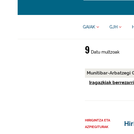
GAIAK
GJH
9
Datu multzoak
Munitibar-Arbatzegi 
Iragazkiak berrezarri
HIRIGINTZA ETA
Hir
AZPIEGITURAK