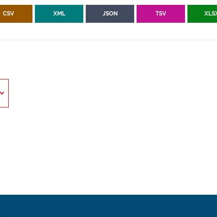
CSV
XML
JSON
TSV
XLS