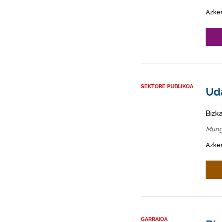
Azke
SEKTORE PUBLIKOA
Ud
Bizk
Mung
Azken
GARRAIOA