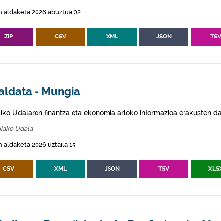
n aldaketa 2026 abuztua 02
ZIP
CSV
XML
JSON
TS
aldata - Mungia
aiko Udalaren finantza eta ekonomia arloko informazioa erakusten da
iako Udala
 aldaketa 2026 uztaila 15
CSV
XML
JSON
TSV
XLS