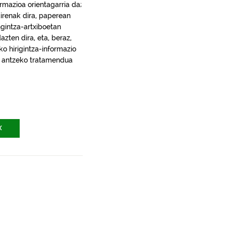
rmazioa orientagarria da;
irenak dira, paperean
gintza-artxiboetan
ten dira, eta, beraz,
ko hirigintza-informazio
ra, antzeko tratamendua
X