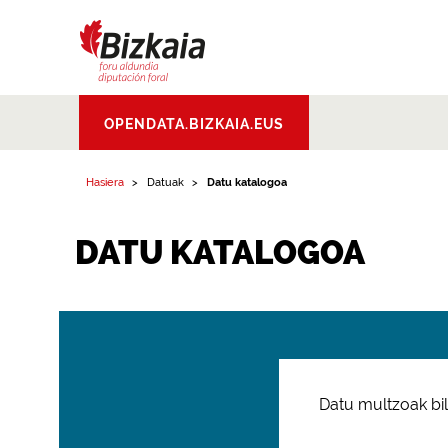
Bizkaiko Foru
OPENDATA.BIZKAIA.EUS
Aldundia
.
Diputacion
Foral de Bizkaia
Hasiera
Datuak
Datu katalogoa
DATU KATALOGOA