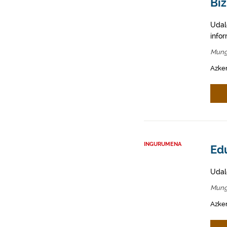
Biz
Udal
info
Mung
Azken
INGURUMENA
Ed
Udal
Mung
Azken