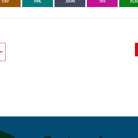
CSV
XML
JSON
TSV
XLS