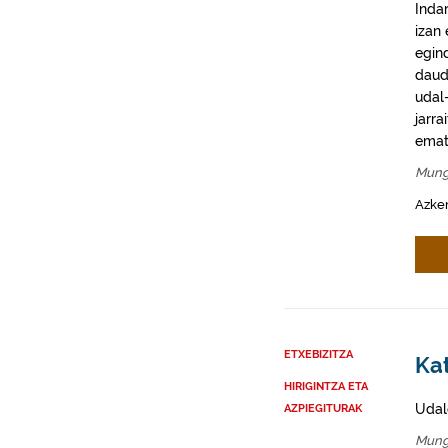
Inda
izan
egin
daud
udal-
jarra
emat
Mung
Azke
ETXEBIZITZA
Ka
HIRIGINTZA ETA
Udal
AZPIEGITURAK
Mung