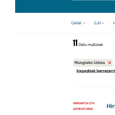
GAIAK
GJH
11
Datu multzoak
Mungiako Udala
Iragazkiak berrezarri
HIRIGINTZA ETA
Hir
AZPIEGITURAK