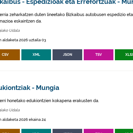
kaibus - Espedizioak eta Errefortzuak - Mu
erria zeharkatzen duten lineetako Bizkaibus autobusen espedizio eta
rmazioa eskaintzen da.
iako Udala
 aldaketa 2026 uztaila 03
CSV
XML
JSON
TSV
XLS
ukiontziak - Mungia
erri honetako edukiontzien kokapena erakusten da.
iako Udala
 aldaketa 2026 ekaina 24