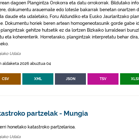
rrean dagoen Plangintza Orokorra eta datu orrokorrak. Bildutako info
 ere, dokumentu arauemaile edo lotesle bakarrak benetan onartzen d
da daude eta udaletako, Foru Aldundiko eta Eusko Jaurlaritzako plan
e. Dokumentu horiek beren artean homogeneotasunik gorde gabe idaz
plangintzak gehitze hutsetik ez da lortzen Bizkaiko lurraldeari buruz
itu eta koherenterik. Horretarako, plangintzak interpretatu behar di
eko.
iako Udala
n aldaketa 2026 abuztua 04
CSV
XML
JSON
TSV
XLS
tastroko partzelak - Mungia
erri honetako katastroko partzelarioa.
iako Udala