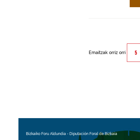
Emaitzak orriz orri
Bizkaiko Foru Aldundia
-
Diputación Foral de Bizkaia