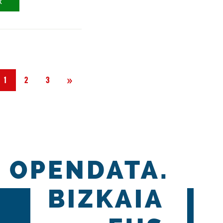
X
Hurrengoa
»
1
2
3
OPENDATA.
BIZKAIA