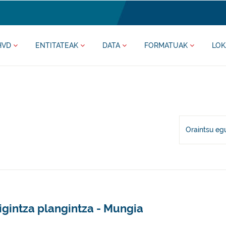
HVD
ENTITATEAK
DATA
FORMATUAK
LOK
Oraintsu eg
igintza plangintza - Mungia