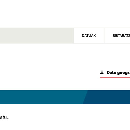
DATUAK
BISTARAT
Datu geogr