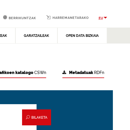
HARREMANETARAKO
EU
BERRIKUNTZAK
ZEAK
GARATZAILEAK
OPEN DATA BIZKAIA
afikoen katalogo
CSWn
Metadatuak
RDFn
BILAKETA