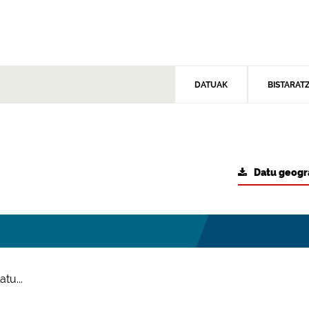
DATUAK
BISTARAT
Datu geogr