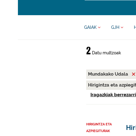
GAIAK
GJH
2
Datu multzoak
Mundakako Udala
Hirigintza eta azpieg
Iragazkiak berrezarri
HIRIGINTZA ETA
Hir
AZPIEGITURAK