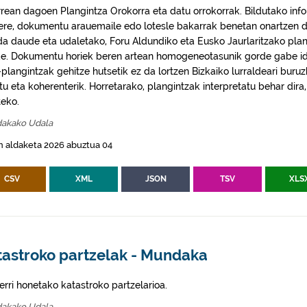
rrean dagoen Plangintza Orokorra eta datu orrokorrak. Bildutako info
 ere, dokumentu arauemaile edo lotesle bakarrak benetan onartzen d
da daude eta udaletako, Foru Aldundiko eta Eusko Jaurlaritzako plan
e. Dokumentu horiek beren artean homogeneotasunik gorde gabe idaz
plangintzak gehitze hutsetik ez da lortzen Bizkaiko lurraldeari buruz
itu eta koherenterik. Horretarako, plangintzak interpretatu behar di
eko.
akako Udala
n aldaketa 2026 abuztua 04
CSV
XML
JSON
TSV
XLS
tastroko partzelak - Mundaka
erri honetako katastroko partzelarioa.
akako Udala