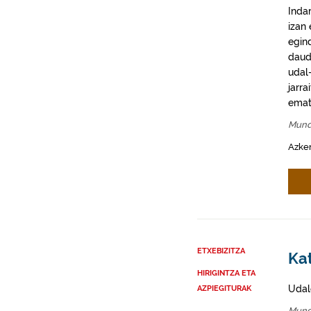
Inda
izan
egin
daud
udal-
jarra
emat
Mund
Azke
ETXEBIZITZA
Ka
HIRIGINTZA ETA
Udal
AZPIEGITURAK
Mund