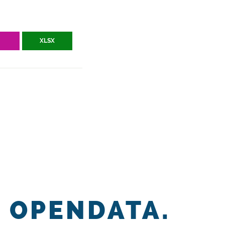
V
XLSX
OPENDATA.