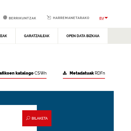
HARREMANETARAKO
EU
BERRIKUNTZAK
ZEAK
GARATZAILEAK
OPEN DATA BIZKAIA
afikoen katalogo
CSWn
Metadatuak
RDFn
BILAKETA