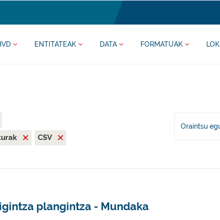
HVD
ENTITATEAK
DATA
FORMATUAK
LOK
Oraintsu eg
iturak
CSV
igintza plangintza - Mundaka