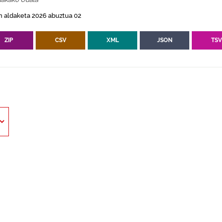
n aldaketa 2026 abuztua 02
ZIP
CSV
XML
JSON
TS