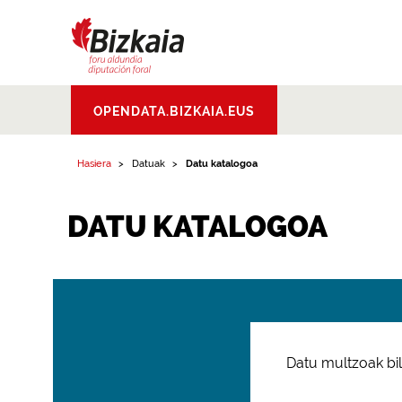
Bizkaiko Foru
OPENDATA.BIZKAIA.EUS
Aldundia
.
Diputacion
Foral de Bizkaia
Hasiera
Datuak
Datu katalogoa
DATU KATALOGOA