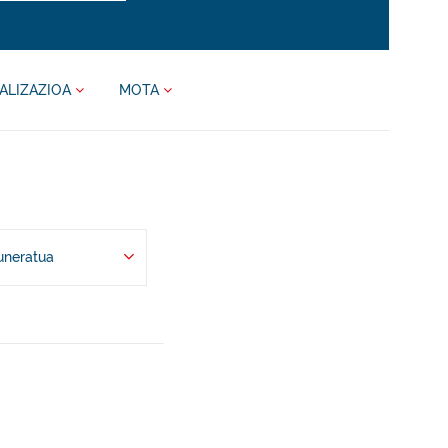
ALIZAZIOA
MOTA
uneratua