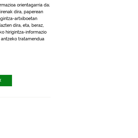
rmazioa orientagarria da;
irenak dira, paperean
gintza-artxiboetan
ten dira, eta, beraz,
ko hirigintza-informazio
ra, antzeko tratamendua
X