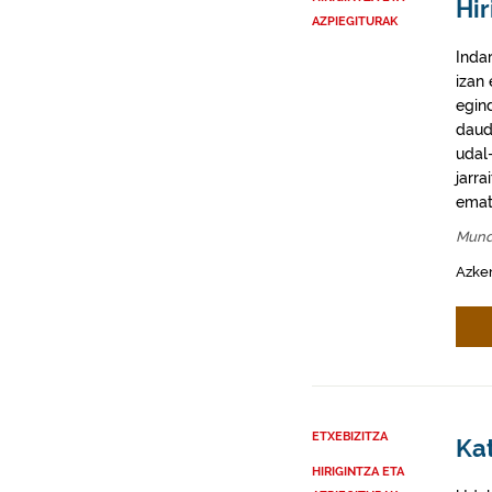
Hir
AZPIEGITURAK
Inda
izan
egin
daud
udal-
jarra
emat
Mund
Azke
ETXEBIZITZA
Ka
HIRIGINTZA ETA