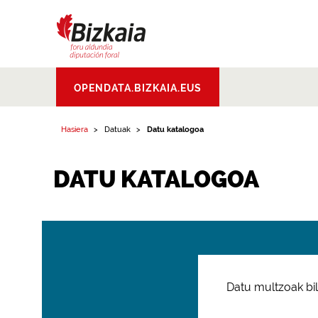
Bizkaiko Foru
OPENDATA.BIZKAIA.EUS
Aldundia
.
Diputacion
Foral de Bizkaia
Hasiera
Datuak
Datu katalogoa
DATU KATALOGOA