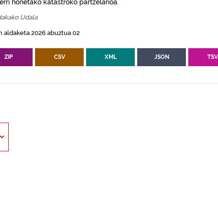
erri honetako katastroko partzelarioa.
akako Udala
n aldaketa 2026 abuztua 02
ZIP
CSV
XML
JSON
TS