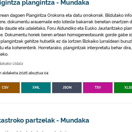
igintza plangintza - Mundaka
rrean dagoen Plangintza Orokorra eta datu orrokorrak. Bildutako info
 ere, dokumentu arauemaile edo lotesle bakarrak benetan onartzen d
da daude eta udaletako, Foru Aldundiko eta Eusko Jaurlaritzako plan
e. Dokumentu horiek beren artean homogeneotasunik gorde gabe idaz
plangintzak gehitze hutsetik ez da lortzen Bizkaiko lurraldeari buruz
itu eta koherenterik. Horretarako, plangintzak interpretatu behar di
eko.
akako Udala
n aldaketa 2026 abuztua 04
CSV
XML
JSON
TSV
XLS
tastroko partzelak - Mundaka