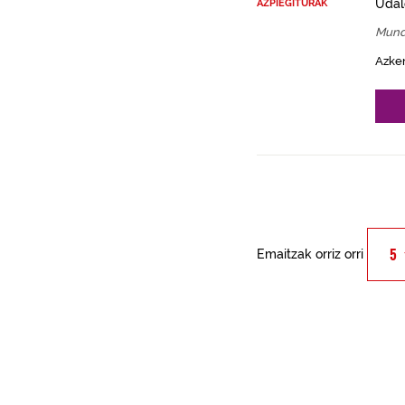
Udal
AZPIEGITURAK
Mund
Azke
Emaitzak orriz orri