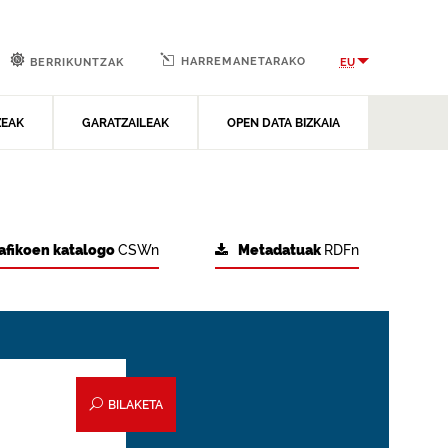
HARREMANETARAKO
EU
BERRIKUNTZAK
ZEAK
GARATZAILEAK
OPEN DATA BIZKAIA
afikoen katalogo
CSWn
Metadatuak
RDFn
BILAKETA