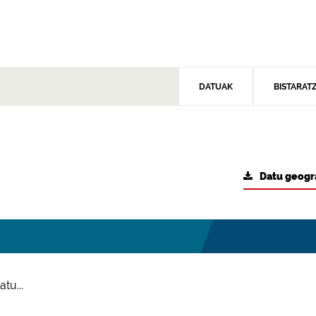
DATUAK
BISTARAT
Datu geogr