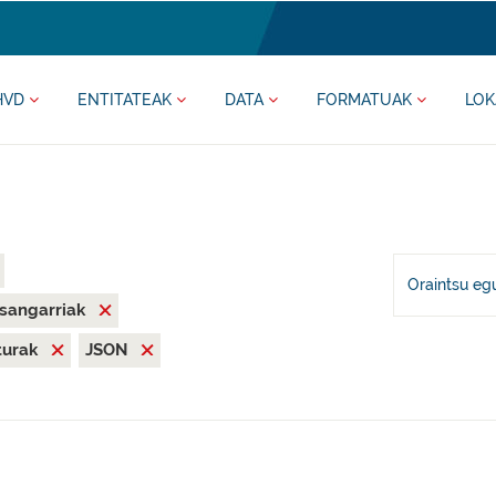
HVD
ENTITATEAK
DATA
FORMATUAK
LOK
Oraintsu eg
asangarriak
iturak
JSON