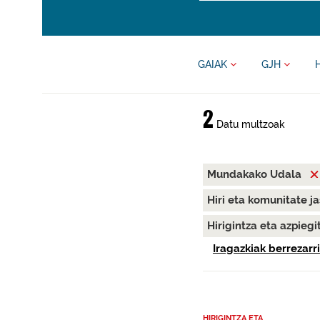
GAIAK
GJH
2
Datu multzoak
Mundakako Udala
Hiri eta komunitate j
Hirigintza eta azpieg
Iragazkiak berrezarri
HIRIGINTZA ETA