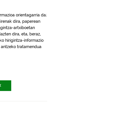
rmazioa orientagarria da;
irenak dira, paperean
gintza-artxiboetan
ten dira, eta, beraz,
ko hirigintza-informazio
ra, antzeko tratamendua
X