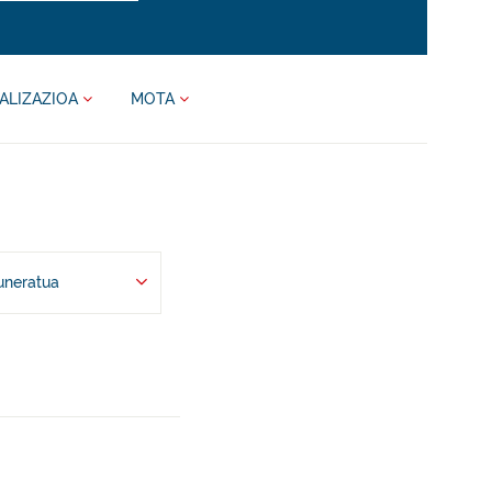
ALIZAZIOA
MOTA
uneratua