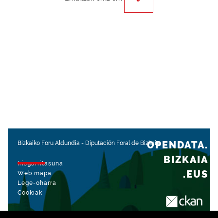
OPENDATA.
Bizkaiko Foru Aldundia
-
Diputación Foral de Bizkaia
BIZKAIA
Irisgarritasuna
.EUS
Web mapa
Lege-oharra
Cookiak
rekin kudeatua