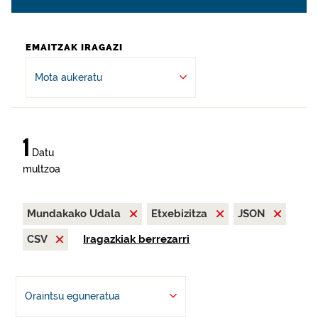
EMAITZAK IRAGAZI
Mota aukeratu
1
Datu
multzoa
Mundakako Udala
Etxebizitza
JSON
CSV
Iragazkiak berrezarri
Oraintsu eguneratua