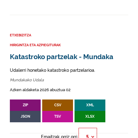
ETXEBIZITZA
HIRIGINTZA ETA AZPIEGITURAK
Katastroko partzelak - Mundaka
Udalerri honetako katastroko partzelarioa.
Mundakako Udala
Azken aldaketa 2026 abuztua 02
ZIP
CSV
XML
JSON
TSV
XLSX
Emaitzak orriz orri