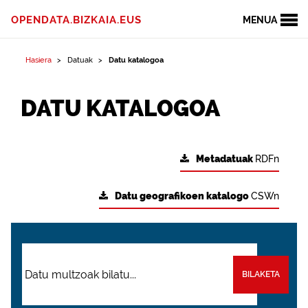
OPENDATA.BIZKAIA.EUS
MENUA
Hasiera
Datuak
Datu katalogoa
DATU KATALOGOA
Metadatuak
RDFn
Datu geografikoen katalogo
CSWn
BILAKETA