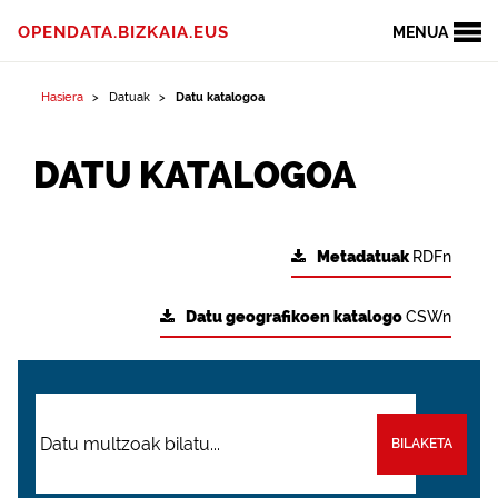
OPENDATA.BIZKAIA.EUS
MENUA
Hasiera
Datuak
Datu katalogoa
DATU KATALOGOA
Metadatuak
RDFn
Datu geografikoen katalogo
CSWn
BILAKETA