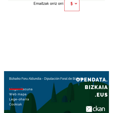
Emaitzak orriz orri
OPENDATA.
Bizkaiko Foru Aldundia
-
Diputación Foral de Bizkaia
BIZKAIA
Irisgarritasuna
.EUS
Web mapa
Lege-oharra
Cookiak