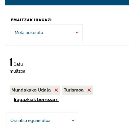
EMAITZAK IRAGAZI
Mota aukeratu
1
Datu
multzoa
Mundakako Udala
Turismoa
Iragazkiak berrezarri
Oraintsu eguneratua