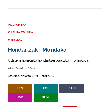
INGURUMENA
KULTURA ETA AISIA
TURISMOA
Hondartzak - Mundaka
Udalerri honetako hondartzei buruzko informazioa.
Mundakako Udala
Azken aldaketa 2026 uztaila 07
CSV
XML
JSON
TSV
XLSX