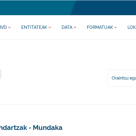
HVD
ENTITATEAK
DATA
FORMATUAK
LOK
Oraintsu eg
ndartzak - Mundaka