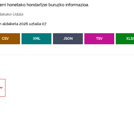
erri honetako hondartzei buruzko informazioa.
akako Udala
 aldaketa 2026 uztaila 07
CSV
XML
JSON
TSV
XLS