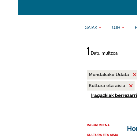
GAIAK
GJH
1
Datu multzoa
Mundakako Udala
Kultura eta aisia
Iragazkiak berrezarri
INGURUMENA
Ho
KULTURA ETA AISIA