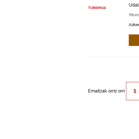
Udal
TURISMOA
Mund
Azken
Emaitzak orriz orri