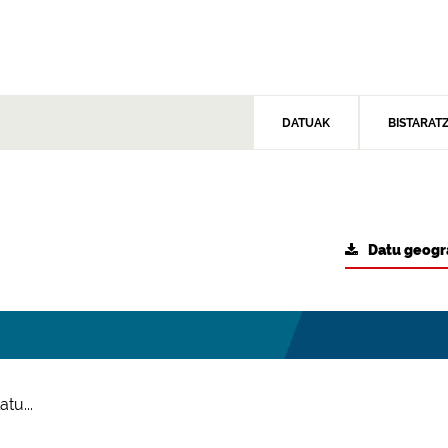
DATUAK
BISTARAT
Datu geogr