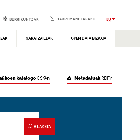
HARREMANETARAKO
EU
BERRIKUNTZAK
ZEAK
GARATZAILEAK
OPEN DATA BIZKAIA
afikoen katalogo
CSWn
Metadatuak
RDFn
BILAKETA