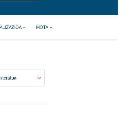
ALIZAZIOA
MOTA
uneratua