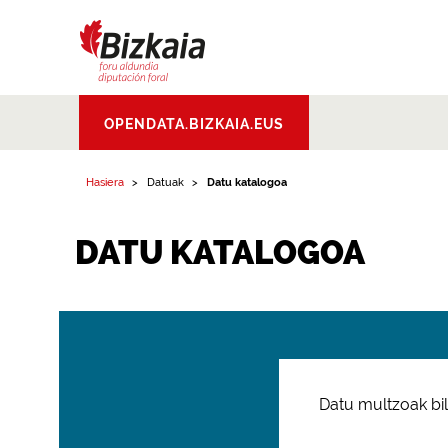
Bizkaiko Foru
OPENDATA.BIZKAIA.EUS
Aldundia
.
Diputacion
Foral de Bizkaia
Hasiera
Datuak
Datu katalogoa
DATU KATALOGOA