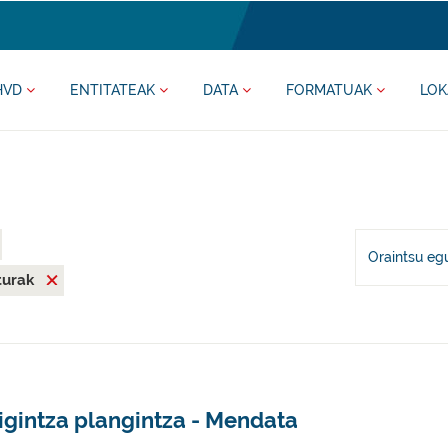
HVD
ENTITATEAK
DATA
FORMATUAK
LOK
Oraintsu eg
iturak
igintza plangintza - Mendata