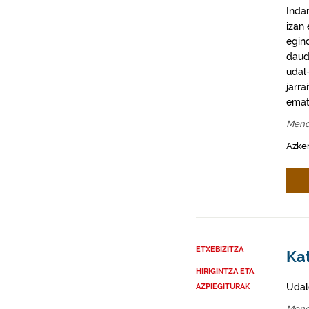
Inda
izan
egin
daud
udal-
jarra
emat
Mend
Azke
ETXEBIZITZA
Ka
HIRIGINTZA ETA
Udal
AZPIEGITURAK
Mend