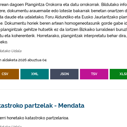
rrean dagoen Plangintza Orokorra eta datu orrokorrak. Bildutako info
 ere, dokumentu arauemaile edo lotesle bakarrak benetan onartzen d
da daude eta udaletako, Foru Aldundiko eta Eusko Jaurlaritzako plan
e. Dokumentu horiek beren artean homogeneotasunik gorde gabe idaz
plangintzak gehitze hutsetik ez da lortzen Bizkaiko lurraldeari buruz
itu eta koherenterik. Horretarako, plangintzak interpretatu behar di
eko.
atako Udala
n aldaketa 2026 abuztua 04
CSV
XML
JSON
TSV
XLS
tastroko partzelak - Mendata
erri honetako katastroko partzelarioa.
atako Udala