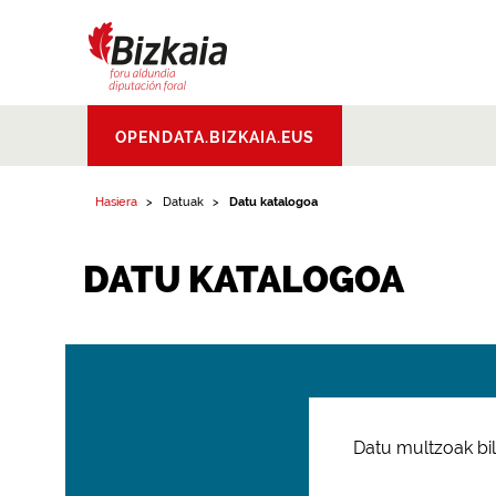
Bizkaiko Foru
OPENDATA.BIZKAIA.EUS
Aldundia
.
Diputacion
Foral de Bizkaia
Hasiera
Datuak
Datu katalogoa
DATU KATALOGOA