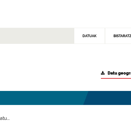
DATUAK
BISTARAT
Datu geogr