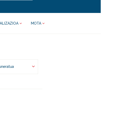
ALIZAZIOA
MOTA
uneratua