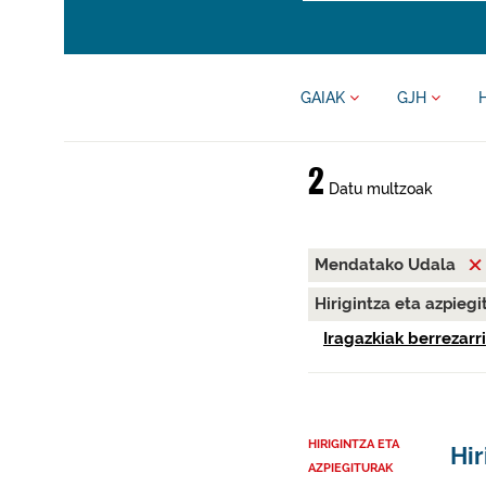
GAIAK
GJH
2
Datu multzoak
Mendatako Udala
Hirigintza eta azpieg
Iragazkiak berrezarri
HIRIGINTZA ETA
Hir
AZPIEGITURAK