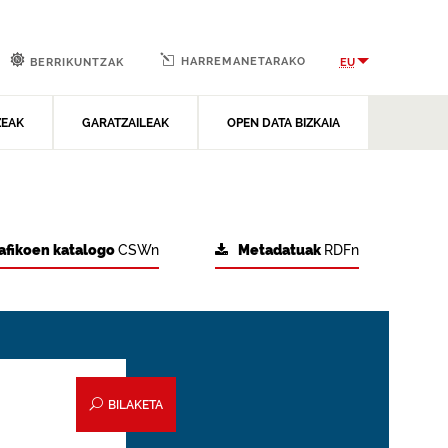
HARREMANETARAKO
EU
BERRIKUNTZAK
ZEAK
GARATZAILEAK
OPEN DATA BIZKAIA
afikoen katalogo
CSWn
Metadatuak
RDFn
BILAKETA