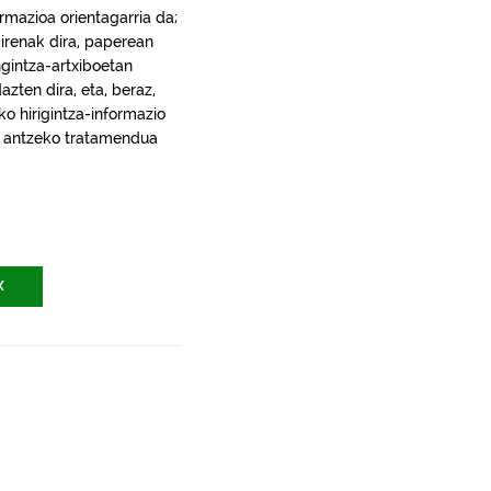
rmazioa orientagarria da;
irenak dira, paperean
gintza-artxiboetan
ten dira, eta, beraz,
ko hirigintza-informazio
ra, antzeko tratamendua
X