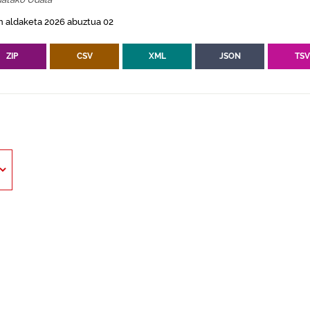
n aldaketa 2026 abuztua 02
ZIP
CSV
XML
JSON
TS