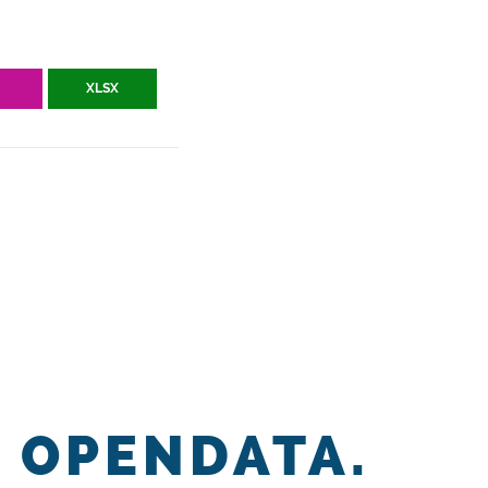
V
XLSX
OPENDATA.