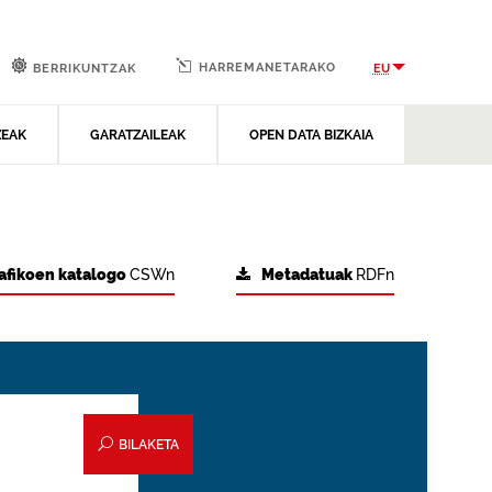
HARREMANETARAKO
EU
BERRIKUNTZAK
ZEAK
GARATZAILEAK
OPEN DATA BIZKAIA
afikoen katalogo
CSWn
Metadatuak
RDFn
BILAKETA