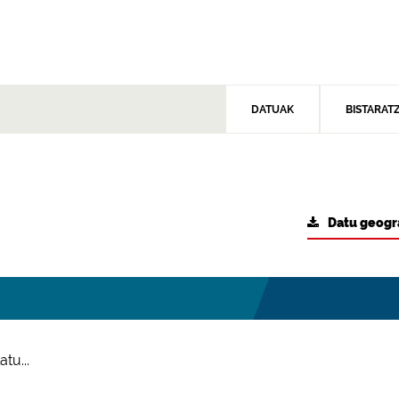
DATUAK
BISTARAT
Datu geogr