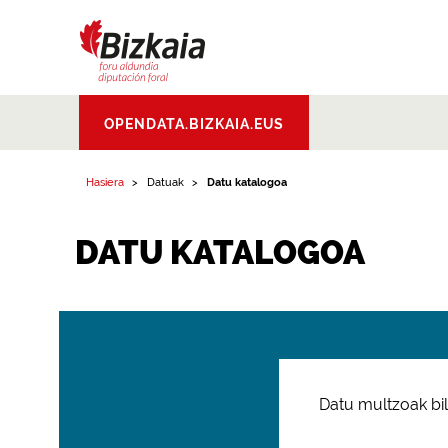
Bizkaiko Foru
OPENDATA.BIZKAIA.EUS
Aldundia
.
Diputacion
Foral de Bizkaia
Hasiera
Datuak
Datu katalogoa
DATU KATALOGOA