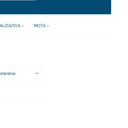
ALIZAZIOA
MOTA
uneratua