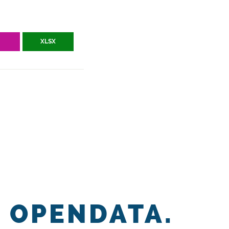
V
XLSX
OPENDATA.