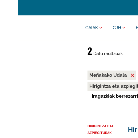
GAIAK
GJH
2
Datu multzoak
Meñakako Udala
Hirigintza eta azpieg
Iragazkiak berrezarri
HIRIGINTZA ETA
Hir
AZPIEGITURAK