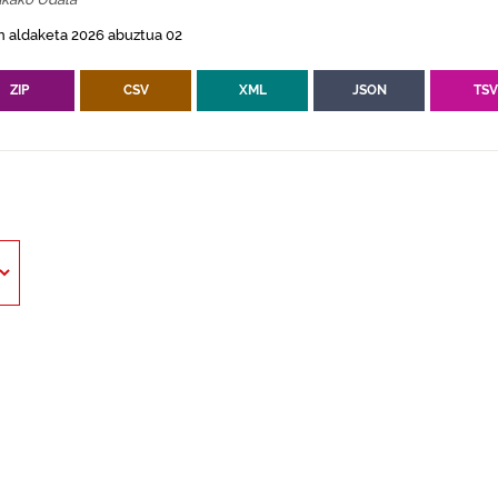
n aldaketa 2026 abuztua 02
ZIP
CSV
XML
JSON
TS