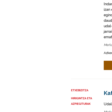
Inda
izan
egin
daud
udal-
jarra
emat
Meña
Azke
ETXEBIZITZA
Ka
HIRIGINTZA ETA
Udal
AZPIEGITURAK
Meña