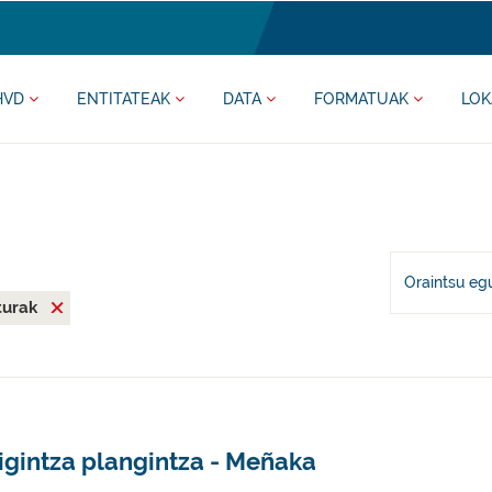
HVD
ENTITATEAK
DATA
FORMATUAK
LOK
Oraintsu eg
iturak
igintza plangintza - Meñaka