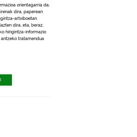
rmazioa orientagarria da;
irenak dira, paperean
gintza-artxiboetan
ten dira, eta, beraz,
ko hirigintza-informazio
ra, antzeko tratamendua
X