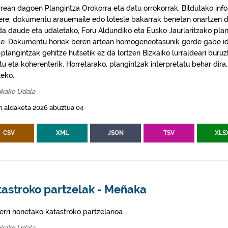
rrean dagoen Plangintza Orokorra eta datu orrokorrak. Bildutako info
 ere, dokumentu arauemaile edo lotesle bakarrak benetan onartzen d
da daude eta udaletako, Foru Aldundiko eta Eusko Jaurlaritzako plan
e. Dokumentu horiek beren artean homogeneotasunik gorde gabe idaz
plangintzak gehitze hutsetik ez da lortzen Bizkaiko lurraldeari buruz
itu eta koherenterik. Horretarako, plangintzak interpretatu behar di
eko.
kako Udala
n aldaketa 2026 abuztua 04
CSV
XML
JSON
TSV
XLS
tastroko partzelak - Meñaka
erri honetako katastroko partzelarioa.
kako Udala