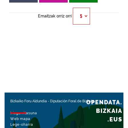
Emaitzak orriz orri
OPENDATA.
Bizkaiko Foru Aldundia
-
Diputación Foral de Bizkaia
BIZKAIA
Irisgarritasuna
.EUS
Web mapa
Lege-oharra