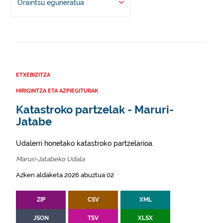
Oraintsu eguneratua
ETXEBIZITZA
HIRIGINTZA ETA AZPIEGITURAK
Katastroko partzelak - Maruri-
Jatabe
Udalerri honetako katastroko partzelarioa.
Maruri-Jatabeko Udala
Azken aldaketa 2026 abuztua 02
ZIP
CSV
XML
JSON
TSV
XLSX