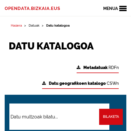
OPENDATA.BIZKAIA.EUS
MENUA
Hasiera
Datuak
Datu katalogoa
DATU KATALOGOA
Metadatuak
RDFn
Datu geografikoen katalogo
CSWn
BILAKETA