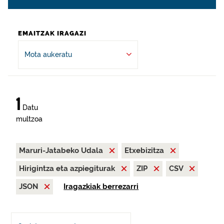
EMAITZAK IRAGAZI
Mota aukeratu
1
Datu
multzoa
Maruri-Jatabeko Udala
Etxebizitza
Hirigintza eta azpiegiturak
ZIP
CSV
JSON
Iragazkiak berrezarri