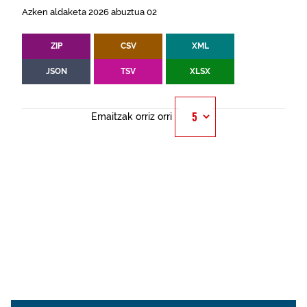
Azken aldaketa 2026 abuztua 02
ZIP
CSV
XML
JSON
TSV
XLSX
Emaitzak orriz orri