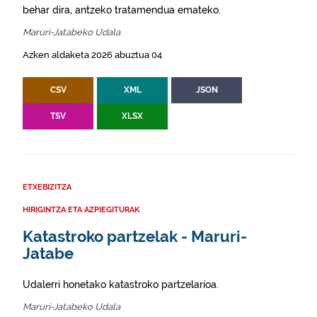
behar dira, antzeko tratamendua emateko.
Maruri-Jatabeko Udala
Azken aldaketa 2026 abuztua 04
CSV
XML
JSON
TSV
XLSX
ETXEBIZITZA
HIRIGINTZA ETA AZPIEGITURAK
Katastroko partzelak - Maruri-
Jatabe
Udalerri honetako katastroko partzelarioa.
Maruri-Jatabeko Udala