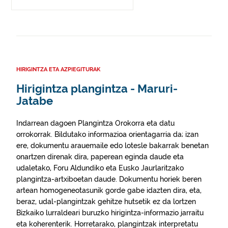
HIRIGINTZA ETA AZPIEGITURAK
Hirigintza plangintza - Maruri-
Jatabe
Indarrean dagoen Plangintza Orokorra eta datu
orrokorrak. Bildutako informazioa orientagarria da; izan
ere, dokumentu arauemaile edo lotesle bakarrak benetan
onartzen direnak dira, paperean eginda daude eta
udaletako, Foru Aldundiko eta Eusko Jaurlaritzako
plangintza-artxiboetan daude. Dokumentu horiek beren
artean homogeneotasunik gorde gabe idazten dira, eta,
beraz, udal-plangintzak gehitze hutsetik ez da lortzen
Bizkaiko lurraldeari buruzko hirigintza-informazio jarraitu
eta koherenterik. Horretarako, plangintzak interpretatu