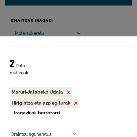
EMAITZAK IRAGAZI
Mota aukeratu
2
Datu
multzoak
Maruri-Jatabeko Udala
Hirigintza eta azpiegiturak
Iragazkiak berrezarri
Oraintsu eguneratua