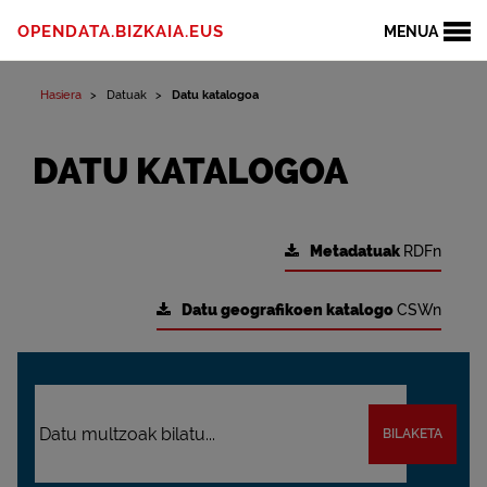
OPENDATA.BIZKAIA.EUS
MENUA
Hasiera
Datuak
Datu katalogoa
DATU KATALOGOA
Metadatuak
RDFn
Datu geografikoen katalogo
CSWn
BILAKETA