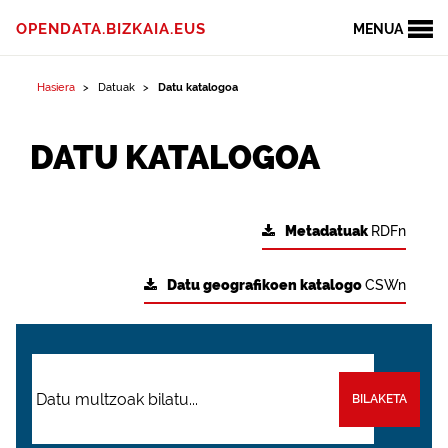
OPENDATA.BIZKAIA.EUS
MENUA
Hasiera
Datuak
Datu katalogoa
DATU KATALOGOA
Metadatuak
RDFn
Datu geografikoen katalogo
CSWn
BILAKETA