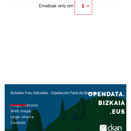
Emaitzak orriz orri
OPENDATA.
Bizkaiko Foru Aldundia
-
Diputación Foral de Bizkaia
BIZKAIA
Irisgarritasuna
.EUS
Web mapa
Lege-oharra
Cookiak