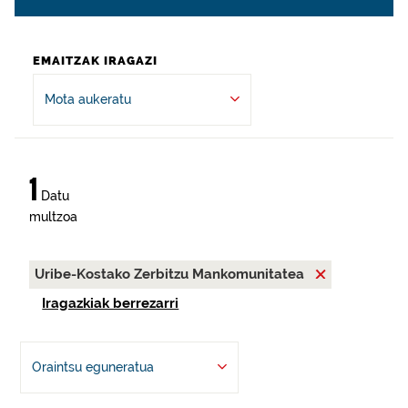
EMAITZAK IRAGAZI
Mota aukeratu
1
Datu
multzoa
Uribe-Kostako Zerbitzu Mankomunitatea
Iragazkiak berrezarri
Oraintsu eguneratua