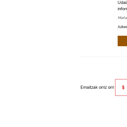
Udal
info
Maña
Azken
Emaitzak orriz orri