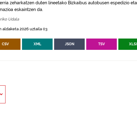
erria zeharkatzen duten lineetako Bizkaibus autobusen espedizio eta
rmazioa eskaintzen da.
riko Udala
 aldaketa 2026 uztaila 03
CSV
XML
JSON
TSV
XLS