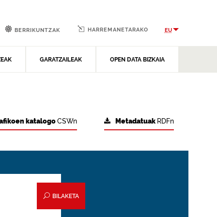
HARREMANETARAKO
EU
BERRIKUNTZAK
ZEAK
GARATZAILEAK
OPEN DATA BIZKAIA
afikoen katalogo
CSWn
Metadatuak
RDFn
BILAKETA