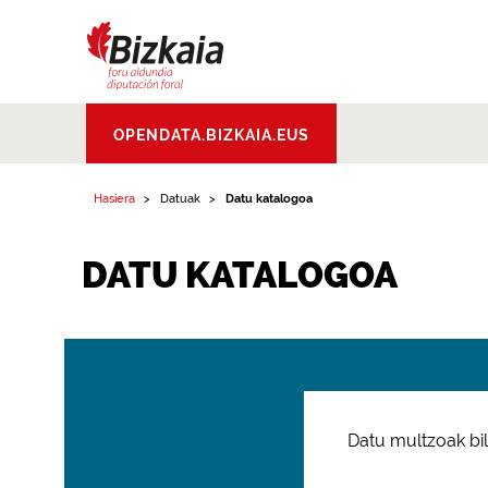
Bizkaiko Foru
OPENDATA.BIZKAIA.EUS
Aldundia
.
Diputacion
Foral de Bizkaia
Hasiera
Datuak
Datu katalogoa
DATU KATALOGOA