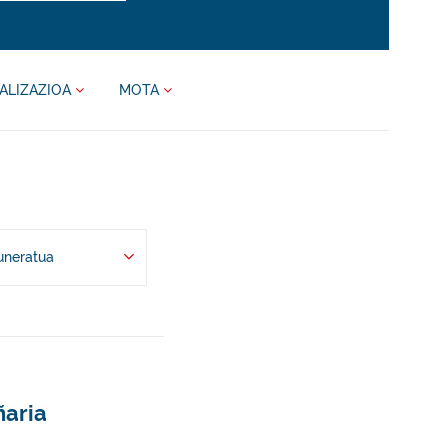
ALIZAZIOA
MOTA
uneratua
ñaria