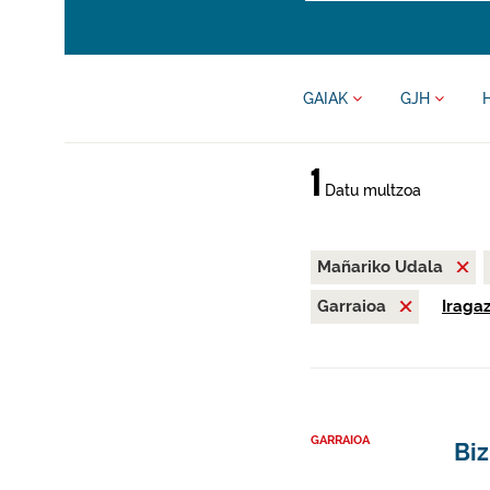
GAIAK
GJH
1
Datu multzoa
Mañariko Udala
Garraioa
Iragaz
GARRAIOA
Biz