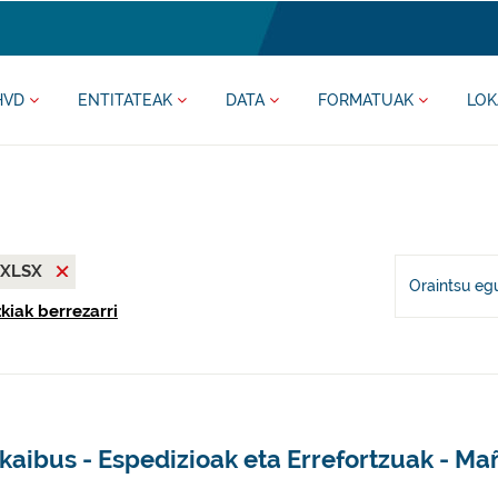
HVD
ENTITATEAK
DATA
FORMATUAK
LOK
XLSX
Oraintsu eg
kiak berrezarri
kaibus - Espedizioak eta Errefortzuak - Ma