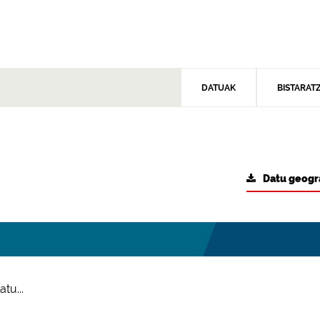
DATUAK
BISTARAT
Datu geogr