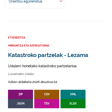
Oraintsu eguneratua
ETXEBIZITZA
HIRIGINTZA ETA AZPIEGITURAK
Katastroko partzelak - Lezama
Udalerri honetako katastroko partzelarioa.
Lezamako Udala
Azken aldaketa 2026 abuztua 02
ZIP
CSV
XML
JSON
TSV
XLSX