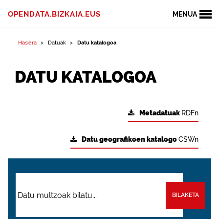
OPENDATA.BIZKAIA.EUS
MENUA
Hasiera
Datuak
Datu katalogoa
DATU KATALOGOA
Metadatuak
RDFn
Datu geografikoen katalogo
CSWn
BILAKETA