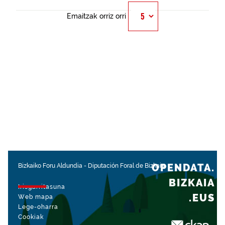
Emaitzak orriz orri
OPENDATA.
Bizkaiko Foru Aldundia
-
Diputación Foral de Bizkaia
BIZKAIA
Irisgarritasuna
.EUS
Web mapa
Lege-oharra
Cookiak