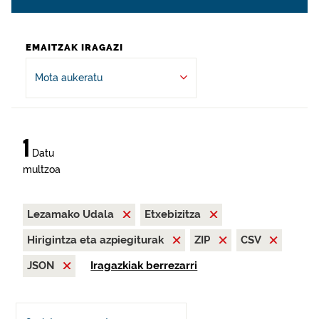
EMAITZAK IRAGAZI
Mota aukeratu
1
Datu
multzoa
Lezamako Udala
Etxebizitza
Hirigintza eta azpiegiturak
ZIP
CSV
JSON
Iragazkiak berrezarri