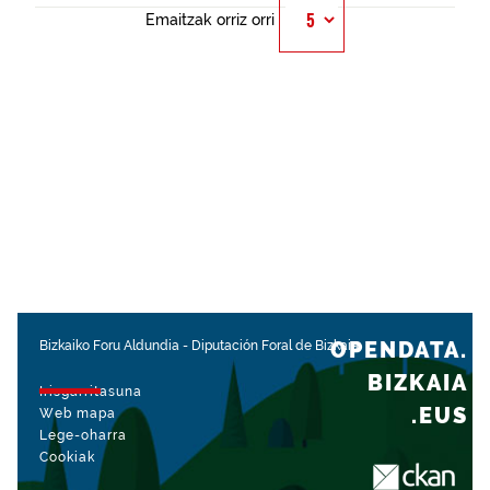
Emaitzak orriz orri
OPENDATA.
Bizkaiko Foru Aldundia
-
Diputación Foral de Bizkaia
BIZKAIA
Irisgarritasuna
.EUS
Web mapa
Lege-oharra
Cookiak