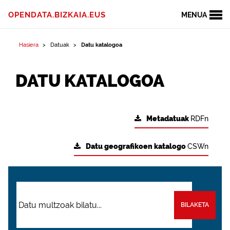
OPENDATA.BIZKAIA.EUS
MENUA
Hasiera
Datuak
Datu katalogoa
DATU KATALOGOA
Metadatuak
RDFn
Datu geografikoen katalogo
CSWn
BILAKETA