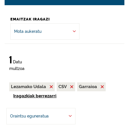
EMAITZAK IRAGAZI
Mota aukeratu
1
Datu
multzoa
Lezamako Udala
CSV
Garraioa
Iragazkiak berrezarri
Oraintsu eguneratua