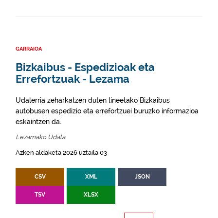
GARRAIOA
Bizkaibus - Espedizioak eta
Errefortzuak - Lezama
Udalerria zeharkatzen duten lineetako Bizkaibus
autobusen espedizio eta errefortzuei buruzko informazioa
eskaintzen da.
Lezamako Udala
Azken aldaketa 2026 uztaila 03
CSV
XML
JSON
TSV
XLSX