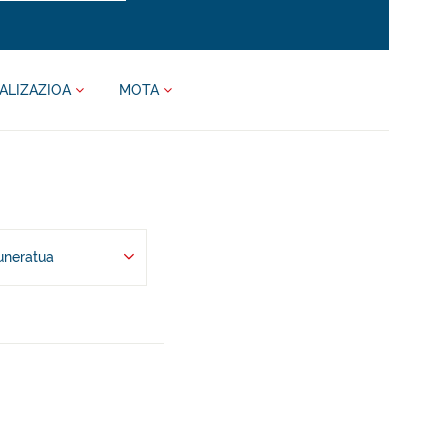
ALIZAZIOA
MOTA
uneratua