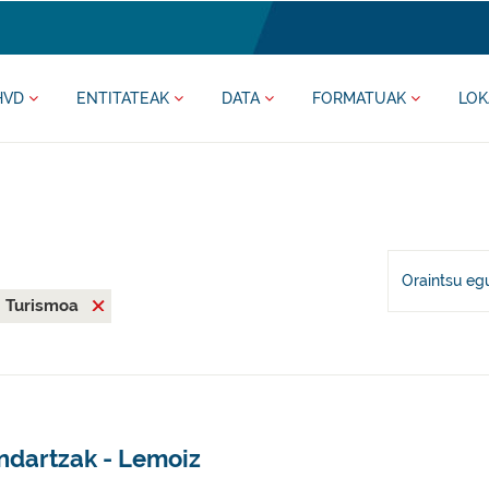
HVD
ENTITATEAK
DATA
FORMATUAK
LOK
Oraintsu eg
Turismoa
ndartzak - Lemoiz