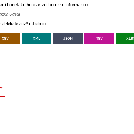
erri honetako hondartzei buruzko informazioa.
izko Udala
 aldaketa 2026 uztaila 07
CSV
XML
JSON
TSV
XLS