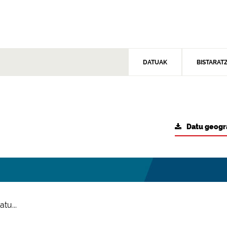
DATUAK
BISTARAT
Datu geogr