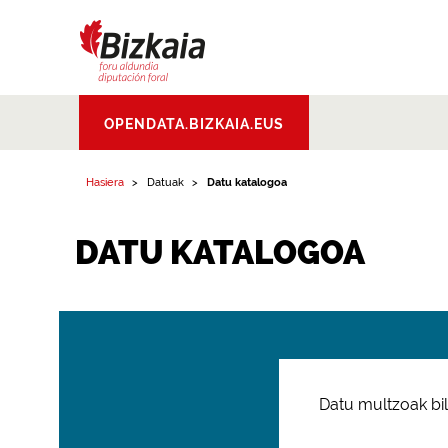
Bizkaiko Foru
OPENDATA.BIZKAIA.EUS
Aldundia
.
Diputacion
Foral de Bizkaia
Hasiera
Datuak
Datu katalogoa
DATU KATALOGOA