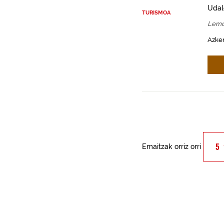
Udal
TURISMOA
Lemo
Azken
Emaitzak orriz orri