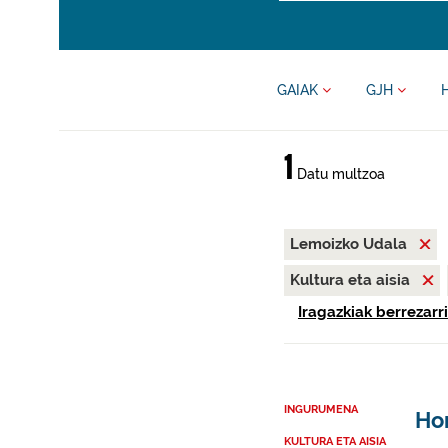
GAIAK
GJH
1
Datu multzoa
Lemoizko Udala
Kultura eta aisia
Iragazkiak berrezarri
INGURUMENA
Ho
KULTURA ETA AISIA