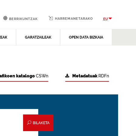
HARREMANETARAKO
EU
BERRIKUNTZAK
ZEAK
GARATZAILEAK
OPEN DATA BIZKAIA
afikoen katalogo
CSWn
Metadatuak
RDFn
BILAKETA