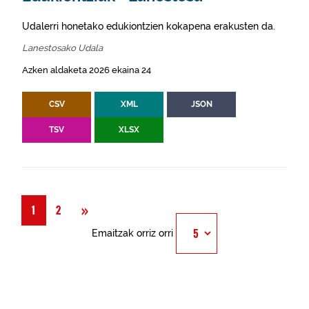
Udalerri honetako edukiontzien kokapena erakusten da.
Lanestosako Udala
Azken aldaketa 2026 ekaina 24
CSV
XML
JSON
TSV
XLSX
Hurrengoa
»
1
2
Emaitzak orriz orri