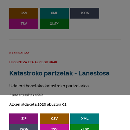
CSV
XML
JSON
TSV
XLSX
ETXEBIZITZA
HIRIGINTZA ETA AZPIEGITURAK
Katastroko partzelak - Lanestosa
Udalerri honetako katastroko partzelarioa.
Lanestosako Udala
Azken aldaketa 2026 abuztua 02
ZIP
CSV
XML
JSON
TSV
XLSX