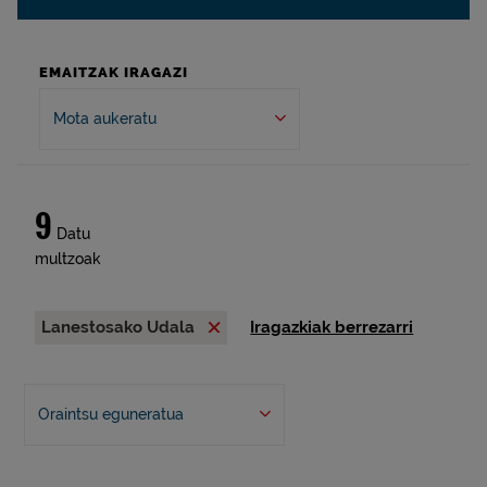
EMAITZAK IRAGAZI
Mota aukeratu
9
Datu
multzoak
Lanestosako Udala
Iragazkiak berrezarri
Oraintsu eguneratua