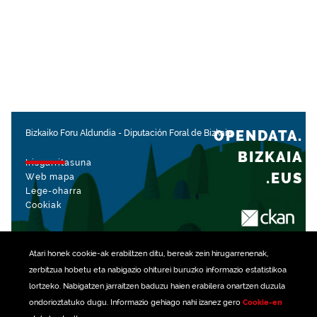
OPENDATA.
Bizkaiko Foru Aldundia
-
Diputación Foral de Bizkaia
BIZKAIA
Irisgarritasuna
.EUS
Web mapa
Lege-oharra
Cookiak
rekin kudeatua
Atari honek
cookie
-ak erabiltzen ditu, bereak zein hirugarrenenak,
zerbitzua hobetu eta nabigazio ohiturei buruzko informazio estatistikoa
lortzeko. Nabigatzen jarraitzen baduzu haien erabilera onartzen duzula
ondorioztatuko dugu. Informazio gehiago nahi izanez gero
Cookie-en