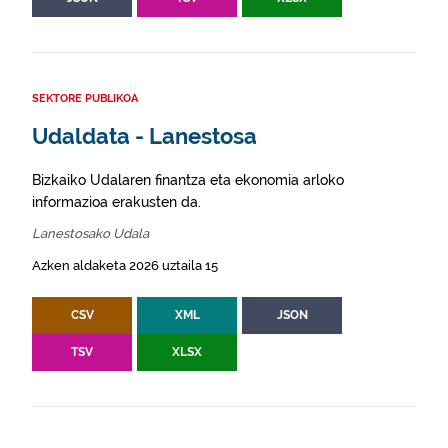
SEKTORE PUBLIKOA
Udaldata - Lanestosa
Bizkaiko Udalaren finantza eta ekonomia arloko
informazioa erakusten da.
Lanestosako Udala
Azken aldaketa 2026 uztaila 15
CSV
XML
JSON
TSV
XLSX