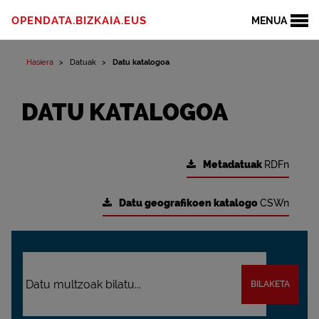
OPENDATA.BIZKAIA.EUS
MENUA
Hasiera
Datuak
Datu katalogoa
DATU KATALOGOA
Metadatuak
RDFn
Datu geografikoen katalogo
CSWn
BILAKETA