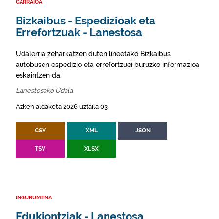
GARRAIOA
Bizkaibus - Espedizioak eta
Errefortzuak - Lanestosa
Udalerria zeharkatzen duten lineetako Bizkaibus
autobusen espedizio eta errefortzuei buruzko informazioa
eskaintzen da.
Lanestosako Udala
Azken aldaketa 2026 uztaila 03
CSV
XML
JSON
TSV
XLSX
INGURUMENA
Edukiontziak - Lanestosa