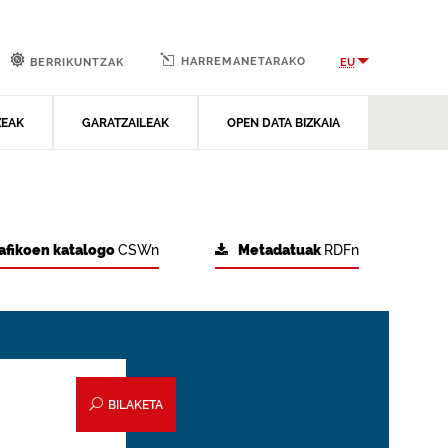
HARREMANETARAKO
EU
BERRIKUNTZAK
ZEAK
GARATZAILEAK
OPEN DATA BIZKAIA
afikoen katalogo
CSWn
Metadatuak
RDFn
BILAKETA