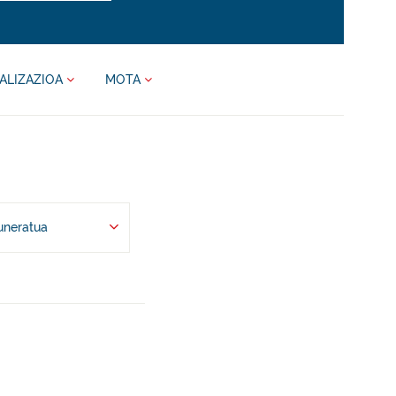
ALIZAZIOA
MOTA
uneratua