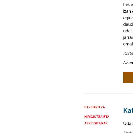
Inda
izan
egin
daud
udal-
jarra
emat
Kort
Azke
ETXEBIZITZA
Kat
HIRIGINTZA ETA
Udal
AZPIEGITURAK
Kort