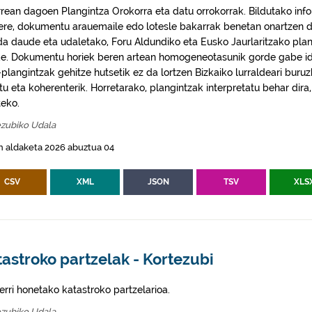
rrean dagoen Plangintza Orokorra eta datu orrokorrak. Bildutako info
 ere, dokumentu arauemaile edo lotesle bakarrak benetan onartzen d
da daude eta udaletako, Foru Aldundiko eta Eusko Jaurlaritzako plan
e. Dokumentu horiek beren artean homogeneotasunik gorde gabe idaz
plangintzak gehitze hutsetik ez da lortzen Bizkaiko lurraldeari buruz
itu eta koherenterik. Horretarako, plangintzak interpretatu behar di
eko.
ezubiko Udala
n aldaketa 2026 abuztua 04
CSV
XML
JSON
TSV
XLS
astroko partzelak - Kortezubi
erri honetako katastroko partzelarioa.
ezubiko Udala