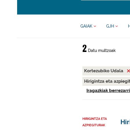
GAIAK
GJH
2
Datu multzoak
Kortezubiko Udala
Hirigintza eta azpieg
Iragazkiak berrezarri
HIRIGINTZA ETA
Hir
AZPIEGITURAK