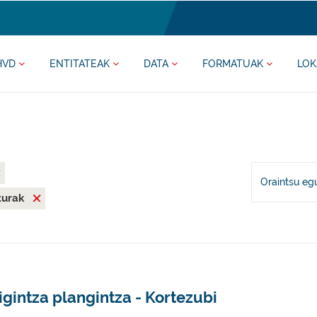
HVD
ENTITATEAK
DATA
FORMATUAK
LOK
Oraintsu eg
iturak
igintza plangintza - Kortezubi