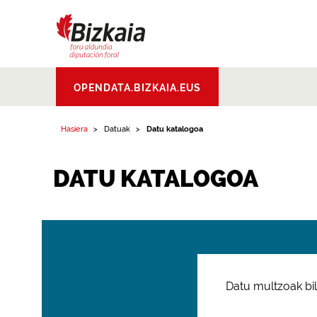
Bizkaiko Foru
OPENDATA.BIZKAIA.EUS
Aldundia
.
Diputacion
Foral de Bizkaia
Hasiera
Datuak
Datu katalogoa
DATU KATALOGOA