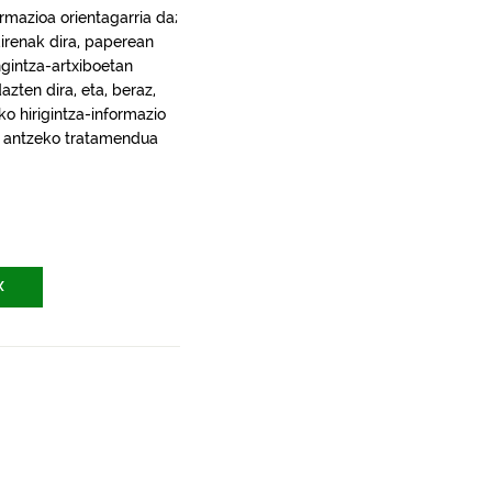
rmazioa orientagarria da;
irenak dira, paperean
gintza-artxiboetan
ten dira, eta, beraz,
ko hirigintza-informazio
ra, antzeko tratamendua
X