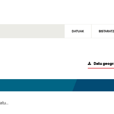
DATUAK
BISTARAT
Datu geogr