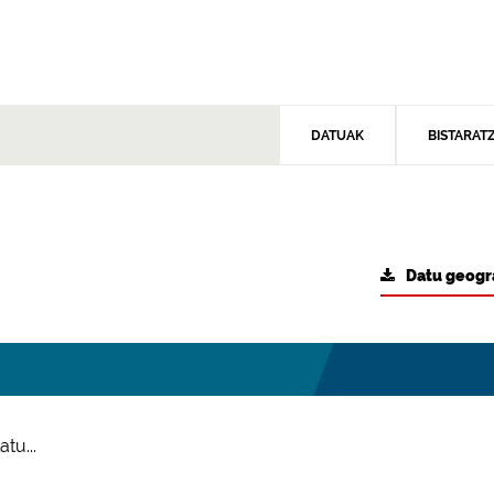
DATUAK
BISTARAT
Datu geogr