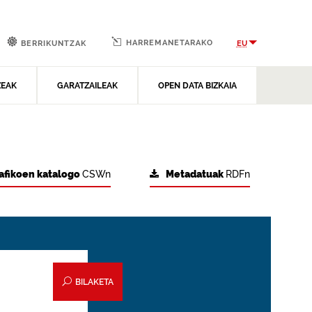
HARREMANETARAKO
EU
BERRIKUNTZAK
ZEAK
GARATZAILEAK
OPEN DATA BIZKAIA
afikoen katalogo
CSWn
Metadatuak
RDFn
BILAKETA