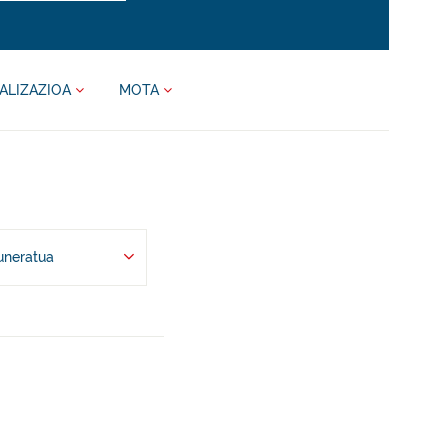
ALIZAZIOA
MOTA
uneratua