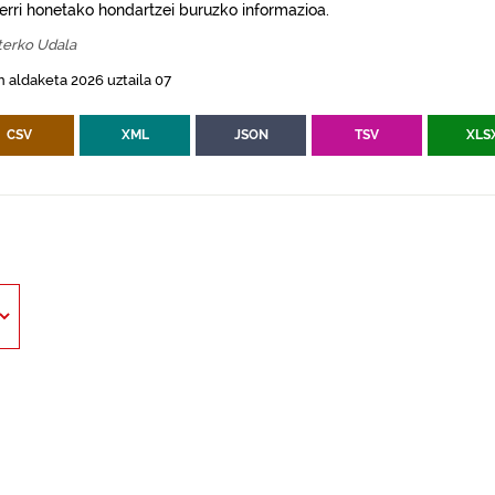
erri honetako hondartzei buruzko informazioa.
terko Udala
 aldaketa 2026 uztaila 07
CSV
XML
JSON
TSV
XLS