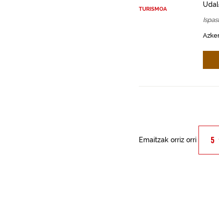
Udal
TURISMOA
Ispas
Azken
Emaitzak orriz orri