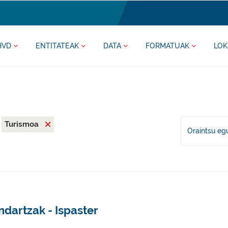
HVD
ENTITATEAK
DATA
FORMATUAK
LOK
Turismoa
Oraintsu eg
dartzak - Ispaster