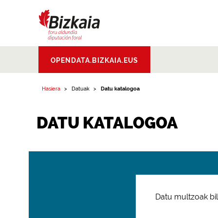
Bizkaiko Foru
OPENDATA.BIZKAIA.EUS
Aldundia
.
Diputacion
Foral de Bizkaia
Hasiera
Datuak
Datu katalogoa
DATU KATALOGOA