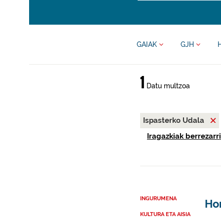
GAIAK
GJH
1
Datu multzoa
Ispasterko Udala
Iragazkiak berrezarri
INGURUMENA
Hon
KULTURA ETA AISIA