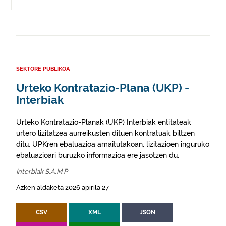
SEKTORE PUBLIKOA
Urteko Kontratazio-Plana (UKP) -
Interbiak
Urteko Kontratazio-Planak (UKP) Interbiak entitateak
urtero lizitatzea aurreikusten dituen kontratuak biltzen
ditu. UPKren ebaluazioa amaitutakoan, lizitazioen inguruko
ebaluazioari buruzko informazioa ere jasotzen du.
Interbiak S.A.M.P
Azken aldaketa 2026 apirila 27
CSV
XML
JSON