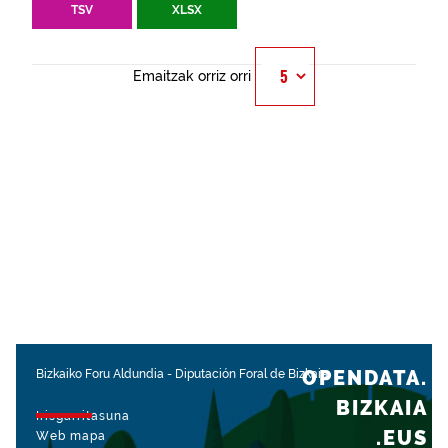
TSV
XLSX
Emaitzak orriz orri
OPENDATA.
Bizkaiko Foru Aldundia
-
Diputación Foral de Bizkaia
BIZKAIA
Irisgarritasuna
.EUS
Web mapa