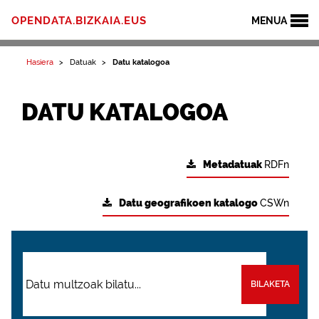
OPENDATA.BIZKAIA.EUS
MENUA
Hasiera
Datuak
Datu katalogoa
DATU KATALOGOA
Metadatuak
RDFn
Datu geografikoen katalogo
CSWn
BILAKETA