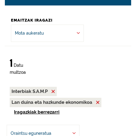
EMAITZAK IRAGAZI
Mota aukeratu
1
Datu
multzoa
Interbiak S.A.M.P
Lan duina eta hazkunde ekonomikoa
Iragazkiak berrezarri
Oraintsu eguneratua