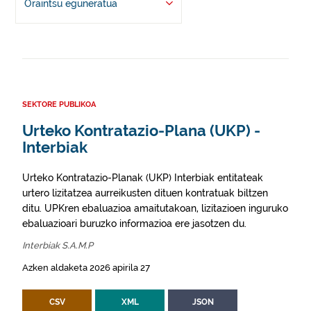
Oraintsu eguneratua
SEKTORE PUBLIKOA
Urteko Kontratazio-Plana (UKP) -
Interbiak
Urteko Kontratazio-Planak (UKP) Interbiak entitateak
urtero lizitatzea aurreikusten dituen kontratuak biltzen
ditu. UPKren ebaluazioa amaitutakoan, lizitazioen inguruko
ebaluazioari buruzko informazioa ere jasotzen du.
Interbiak S.A.M.P
Azken aldaketa 2026 apirila 27
CSV
XML
JSON