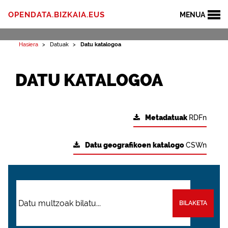
OPENDATA.BIZKAIA.EUS
MENUA
Hasiera
Datuak
Datu katalogoa
DATU KATALOGOA
Metadatuak
RDFn
Datu geografikoen katalogo
CSWn
BILAKETA