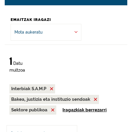
EMAITZAK IRAGAZI
Mota aukeratu
1
Datu
multzoa
Interbiak S.A.M.P
Bakea, justizia eta instituzio sendoak
Sektore publikoa
Iragazkiak berrezarri