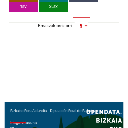
TSV
XLSX
Emaitzak orriz orri
OPENDATA.
Bizkaiko Foru Aldundia
-
Diputación Foral de Bizkaia
BIZKAIA
Irisgarritasuna