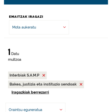
EMAITZAK IRAGAZI
Mota aukeratu
1
Datu
multzoa
Interbiak S.A.M.P
Bakea, justizia eta instituzio sendoak
Iragazkiak berrezarri
Oraintsu eguneratua