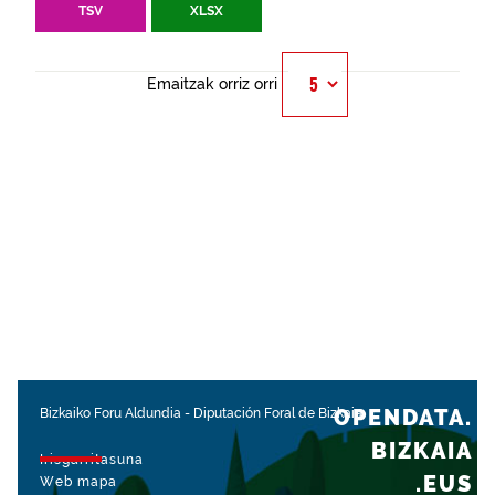
TSV
XLSX
Emaitzak orriz orri
OPENDATA.
Bizkaiko Foru Aldundia
-
Diputación Foral de Bizkaia
BIZKAIA
Irisgarritasuna
.EUS
Web mapa