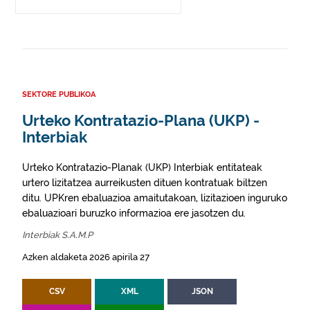
SEKTORE PUBLIKOA
Urteko Kontratazio-Plana (UKP) -
Interbiak
Urteko Kontratazio-Planak (UKP) Interbiak entitateak
urtero lizitatzea aurreikusten dituen kontratuak biltzen
ditu. UPKren ebaluazioa amaitutakoan, lizitazioen inguruko
ebaluazioari buruzko informazioa ere jasotzen du.
Interbiak S.A.M.P
Azken aldaketa 2026 apirila 27
CSV
XML
JSON