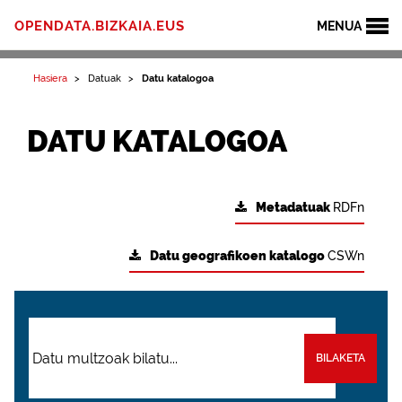
OPENDATA.BIZKAIA.EUS
MENUA
Hasiera
Datuak
Datu katalogoa
DATU KATALOGOA
Metadatuak
RDFn
Datu geografikoen katalogo
CSWn
BILAKETA