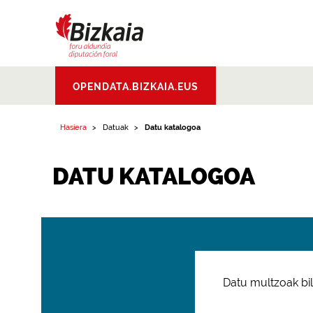
Bizkaiko Foru
OPENDATA.BIZKAIA.EUS
Aldundia
.
Diputacion
Foral de Bizkaia
Hasiera
Datuak
Datu katalogoa
DATU KATALOGOA