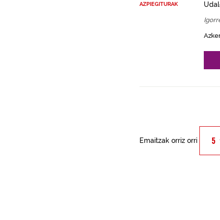
Udal
AZPIEGITURAK
Igorr
Azke
Emaitzak orriz orri