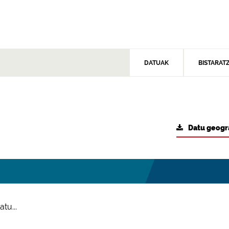
DATUAK
BISTARAT
Datu geogr