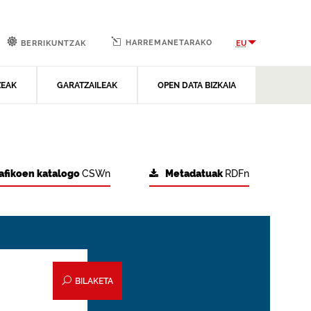
HARREMANETARAKO
EU
BERRIKUNTZAK
ZEAK
GARATZAILEAK
OPEN DATA BIZKAIA
afikoen katalogo
CSWn
Metadatuak
RDFn
BILAKETA