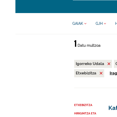
GAIAK
GJH
1
Datu multzoa
Igorreko Udala
Etxebizitza
Ira
ETXEBIZITZA
Kat
HIRIGINTZA ETA