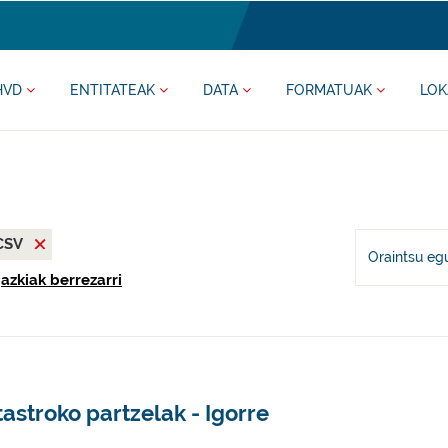
HVD
ENTITATEAK
DATA
FORMATUAK
LOK
CSV
Oraintsu eg
gazkiak berrezarri
astroko partzelak - Igorre