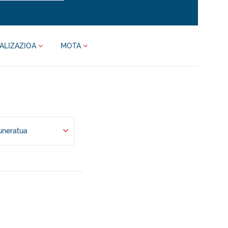
ALIZAZIOA
MOTA
uneratua