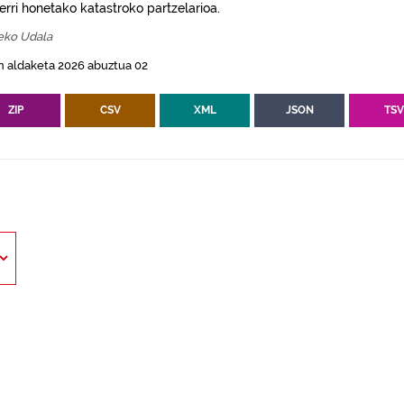
erri honetako katastroko partzelarioa.
eko Udala
n aldaketa 2026 abuztua 02
ZIP
CSV
XML
JSON
TS