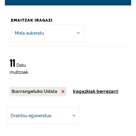
EMAITZAK IRAGAZI
Mota aukeratu
11
Datu
multzoak
Ibarrangeluko Udala
Iragazkiak berrezarri
Oraintsu eguneratua