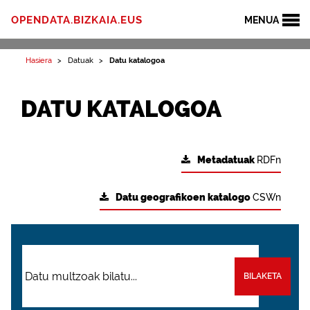
OPENDATA.BIZKAIA.EUS
MENUA
Hasiera
Datuak
Datu katalogoa
DATU KATALOGOA
Metadatuak
RDFn
Datu geografikoen katalogo
CSWn
BILAKETA