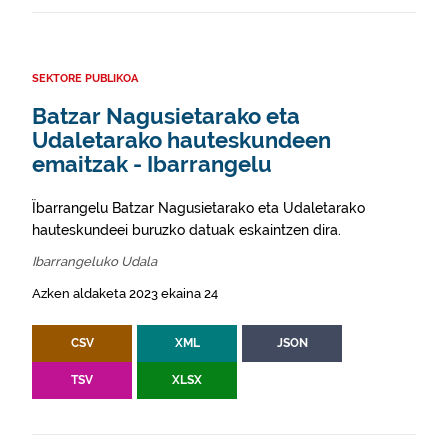
SEKTORE PUBLIKOA
Batzar Nagusietarako eta
Udaletarako hauteskundeen
emaitzak - Ibarrangelu
Ïbarrangelu Batzar Nagusietarako eta Udaletarako
hauteskundeei buruzko datuak eskaintzen dira.
Ibarrangeluko Udala
Azken aldaketa 2023 ekaina 24
CSV
XML
JSON
TSV
XLSX