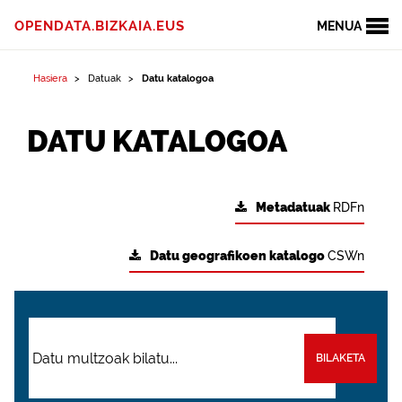
OPENDATA.BIZKAIA.EUS
MENUA
Hasiera
Datuak
Datu katalogoa
DATU KATALOGOA
Metadatuak
RDFn
Datu geografikoen katalogo
CSWn
BILAKETA