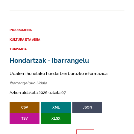
INGURUMENA
KULTURA ETA AISIA
TURISMOA
Hondartzak - Ibarrangelu
Udalerri honetako hondartzei buruzko informazioa.
Ibarrangeluko Udala
Azken aldaketa 2026 uztaila 07
CSV
XML
JSON
TSV
XLSX