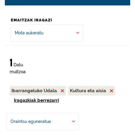
EMAITZAK IRAGAZI
Mota aukeratu
1
Datu
multzoa
Ibarrangeluko Udala
Kultura eta aisia
Iragazkiak berrezarri
Oraintsu eguneratua