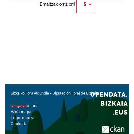
Emaitzak orriz orri
OPENDATA.
Bizkaiko Foru Aldundia
-
Diputación Foral de Bizkaia
BIZKAIA
Irisgarritasuna
.EUS
Web mapa
Lege-oharra
Cookiak