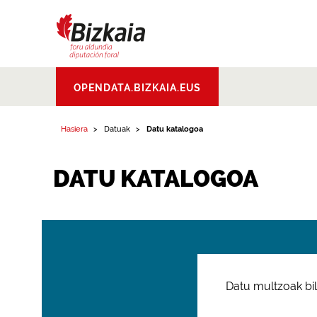
Bizkaiko Foru
OPENDATA.BIZKAIA.EUS
Aldundia
.
Diputacion
Foral de Bizkaia
Hasiera
Datuak
Datu katalogoa
DATU KATALOGOA