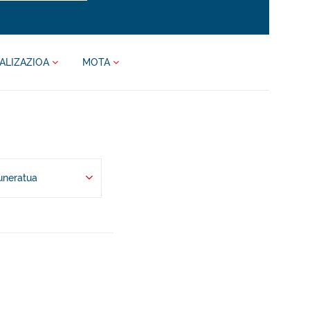
ALIZAZIOA
MOTA
uneratua