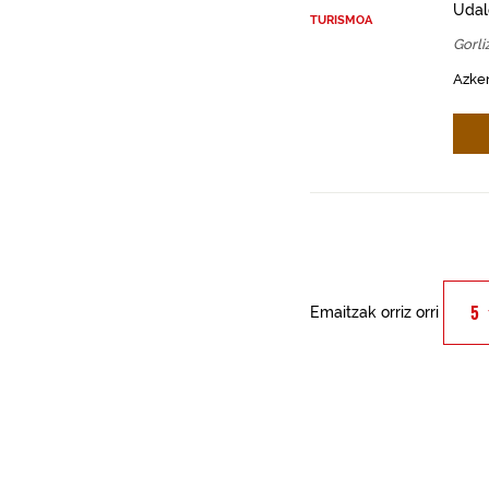
Udal
TURISMOA
Gorli
Azken
Emaitzak orriz orri