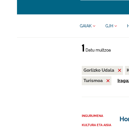
GAIAK
GJH
1
Datu multzoa
Gorlizko Udala
K
Turismoa
Iraga
INGURUMENA
Hon
KULTURA ETA AISIA