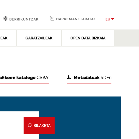
HARREMANETARAKO
EU
BERRIKUNTZAK
ZEAK
GARATZAILEAK
OPEN DATA BIZKAIA
afikoen katalogo
CSWn
Metadatuak
RDFn
BILAKETA