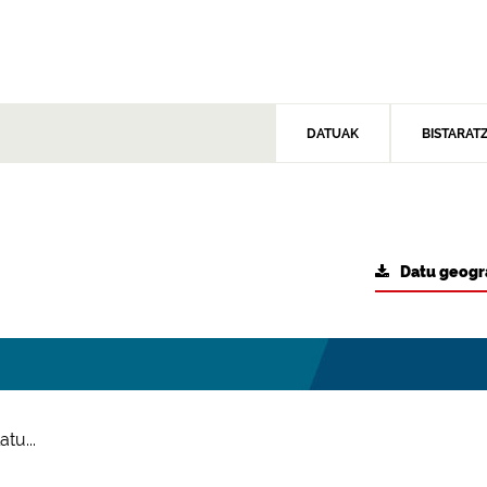
DATUAK
BISTARAT
Datu geogr