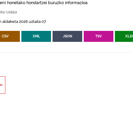
erri honetako hondartzei buruzko informazioa.
zko Udala
 aldaketa 2026 uztaila 07
CSV
XML
JSON
TSV
XLS