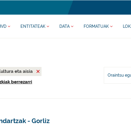
HVD
ENTITATEAK
DATA
FORMATUAK
LOK
ultura eta aisia
Oraintsu eg
zkiak berrezarri
dartzak - Gorliz