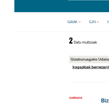
GAIAK
GJH
2
Datu multzoak
Gizaburuagako Udal
Iragazkiak berrezarri
GARRAIOA
Biz