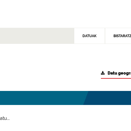
DATUAK
BISTARAT
Datu geogr