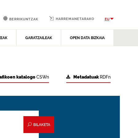
HARREMANETARAKO
EU
BERRIKUNTZAK
ZEAK
GARATZAILEAK
OPEN DATA BIZKAIA
afikoen katalogo
CSWn
Metadatuak
RDFn
BILAKETA