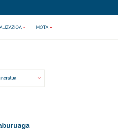
ALIZAZIOA
MOTA
uneratua
izaburuaga