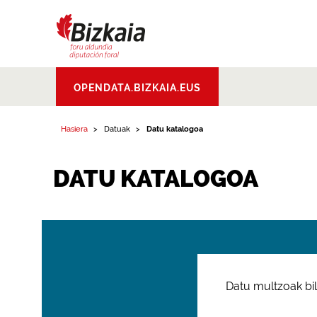
Bizkaiko Foru
OPENDATA.BIZKAIA.EUS
Aldundia
.
Diputacion
Foral de Bizkaia
Hasiera
Datuak
Datu katalogoa
DATU KATALOGOA