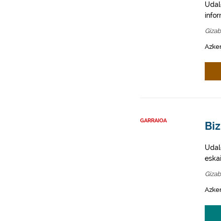
Udal
info
Giza
Azken
GARRAIOA
Bi
Udale
eska
Giza
Azken