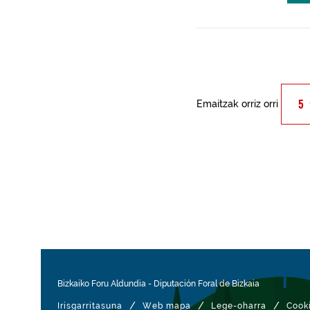
Emaitzak orriz orri
Bizkaiko Foru Aldundia
-
Diputación Foral de Bizkaia
/
/
/
Irisgarritasuna
Web mapa
Lege-oharra
Cook