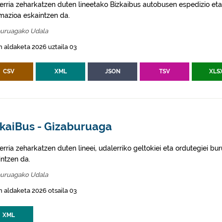
erria zeharkatzen duten lineetako Bizkaibus autobusen espedizio eta
rmazioa eskaintzen da.
buruagako Udala
 aldaketa 2026 uztaila 03
CSV
XML
JSON
TSV
XLS
zkaiBus - Gizaburuaga
rria zeharkatzen duten lineei, udalerriko geltokiei eta ordutegiei bu
intzen da.
buruagako Udala
 aldaketa 2026 otsaila 03
XML