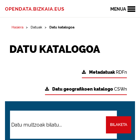
OPENDATA.BIZKAIA.EUS
MENUA
Hasiera
Datuak
Datu katalogoa
DATU KATALOGOA
Metadatuak
RDFn
Datu geografikoen katalogo
CSWn
BILAKETA