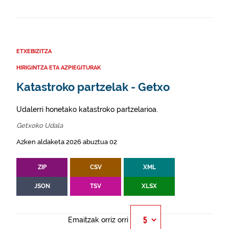
ETXEBIZITZA
HIRIGINTZA ETA AZPIEGITURAK
Katastroko partzelak - Getxo
Udalerri honetako katastroko partzelarioa.
Getxoko Udala
Azken aldaketa 2026 abuztua 02
ZIP
CSV
XML
JSON
TSV
XLSX
Emaitzak orriz orri