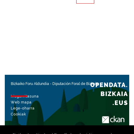
OPENDATA.
Bizkaiko Foru Aldundia
-
Diputación Foral de Bizkaia
BIZKAIA
Irisgarritasuna
.EUS
Web mapa
Lege-oharra
Cookiak
rekin kudeatua