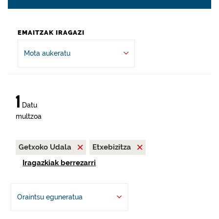
EMAITZAK IRAGAZI
Mota aukeratu
1
Datu
multzoa
Getxoko Udala
Etxebizitza
Iragazkiak berrezarri
Oraintsu eguneratua