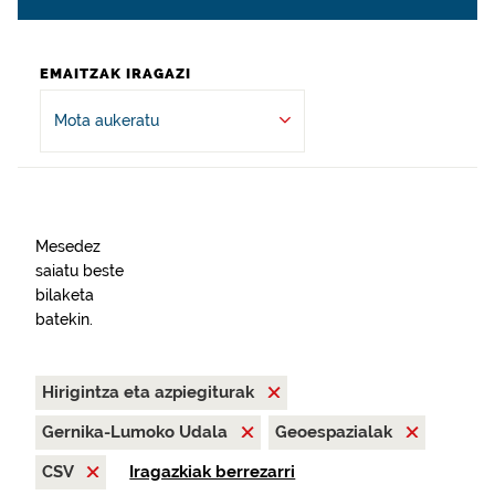
EMAITZAK IRAGAZI
Mota aukeratu
Mesedez
saiatu beste
bilaketa
batekin.
Hirigintza eta azpiegiturak
Gernika-Lumoko Udala
Geoespazialak
CSV
Iragazkiak berrezarri