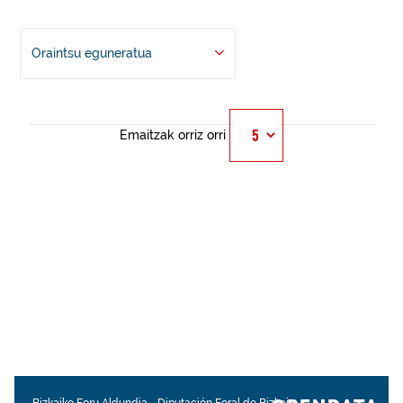
Oraintsu eguneratua
Emaitzak orriz orri