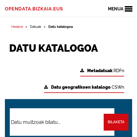
OPENDATA.BIZKAIA.EUS
MENUA
Hasiera
Datuak
Datu katalogoa
DATU KATALOGOA
Metadatuak
RDFn
Datu geografikoen katalogo
CSWn
BILAKETA