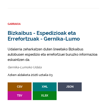
GARRAIOA
Bizkaibus - Espedizioak eta
Errefortzuak - Gernika-Lumo
Udalerria zeharkatzen duten lineetako Bizkaibus
autobusen espedizio eta errefortzuei buruzko informazioa
eskaintzen da.
Gernika-Lumoko Udala
Azken aldaketa 2026 uztaila 03
CSV
XML
JSON
TSV
XLSX