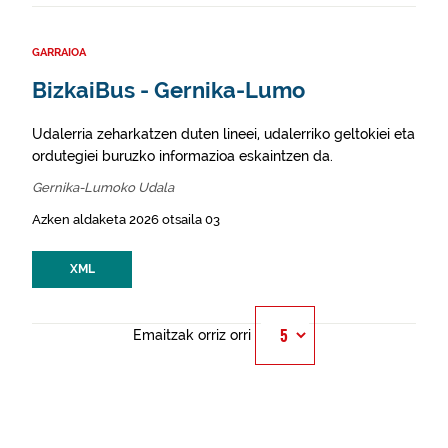
GARRAIOA
BizkaiBus - Gernika-Lumo
Udalerria zeharkatzen duten lineei, udalerriko geltokiei eta
ordutegiei buruzko informazioa eskaintzen da.
Gernika-Lumoko Udala
Azken aldaketa 2026 otsaila 03
XML
Emaitzak orriz orri