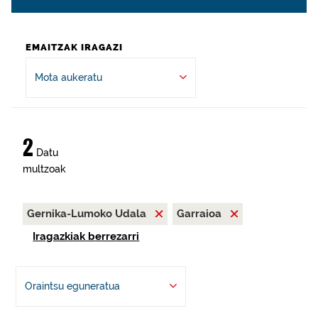
EMAITZAK IRAGAZI
Mota aukeratu
2
Datu
multzoak
Gernika-Lumoko Udala
Garraioa
Iragazkiak berrezarri
Oraintsu eguneratua