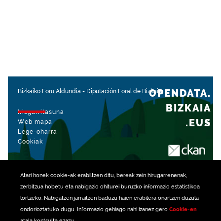
OPENDATA.
Bizkaiko Foru Aldundia
-
Diputación Foral de Bizkaia
BIZKAIA
Irisgarritasuna
.EUS
Web mapa
Lege-oharra
Cookiak
rekin kudeatua
Atari honek
cookie
-ak erabiltzen ditu, bereak zein hirugarrenenak,
zerbitzua hobetu eta nabigazio ohiturei buruzko informazio estatistikoa
lortzeko. Nabigatzen jarraitzen baduzu haien erabilera onartzen duzula
ondorioztatuko dugu. Informazio gehiago nahi izanez gero
Cookie-en
atala kontsulta ezazu.