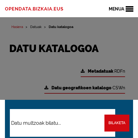
OPENDATA.BIZKAIA.EUS
MENUA
Hasiera
Datuak
Datu katalogoa
DATU KATALOGOA
Metadatuak
RDFn
Datu geografikoen katalogo
CSWn
BILAKETA