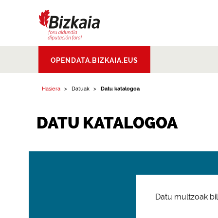
Bizkaiko Foru
OPENDATA.BIZKAIA.EUS
Aldundia
.
Diputacion
Foral de Bizkaia
Hasiera
Datuak
Datu katalogoa
DATU KATALOGOA