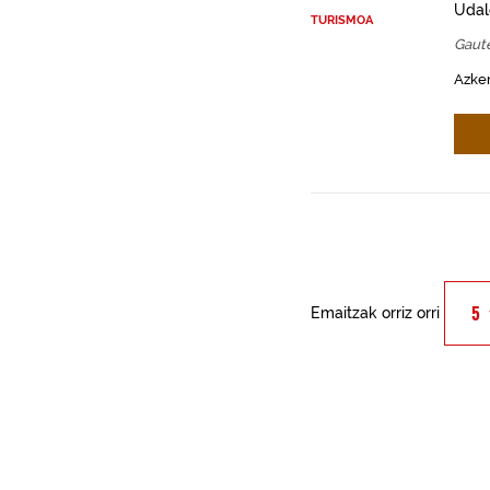
Udal
TURISMOA
Gaut
Azken
Emaitzak orriz orri