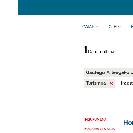
GAIAK
GJH
1
Datu multzoa
Gautegiz Arteagako 
Turismoa
Iraga
INGURUMENA
Ho
KULTURA ETA AISIA