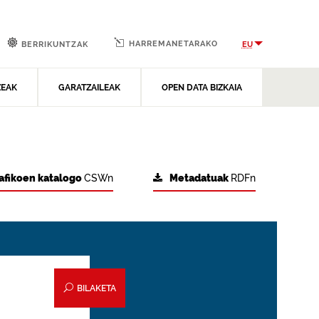
HARREMANETARAKO
EU
BERRIKUNTZAK
ZEAK
GARATZAILEAK
OPEN DATA BIZKAIA
afikoen katalogo
CSWn
Metadatuak
RDFn
BILAKETA