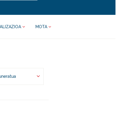
ALIZAZIOA
MOTA
uneratua