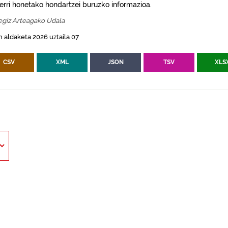
erri honetako hondartzei buruzko informazioa.
egiz Arteagako Udala
 aldaketa 2026 uztaila 07
CSV
XML
JSON
TSV
XLS