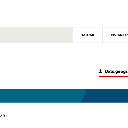
DATUAK
BISTARAT
Datu geogr