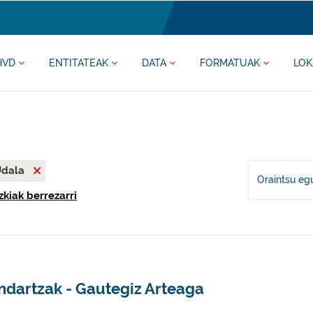
HVD
ENTITATEAK
DATA
FORMATUAK
LOK
Udala
Oraintsu eg
zkiak berrezarri
ndartzak - Gautegiz Arteaga