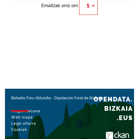
Emaitzak orriz orri
OPENDATA.
Bizkaiko Foru Aldundia
-
Diputación Foral de Bizkaia
BIZKAIA
Irisgarritasuna
.EUS
Web mapa
Lege-oharra
Cookiak