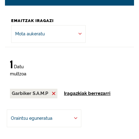
EMAITZAK IRAGAZI
Mota aukeratu
1
Datu
multzoa
Garbiker S.A.M.P
Iragazkiak berrezarri
Oraintsu eguneratua