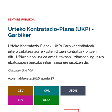
SEKTORE PUBLIKOA
Urteko Kontratazio-Plana (UKP) -
Garbiker
Urteko Kontratazio-Planak (UKP) Garbiker entitateak
urtero lizitatzea aurreikusten dituen kontratuak biltzen
ditu. UPKren ebaluazioa amaitutakoan, lizitazioen inguruko
ebaluazioari buruzko informazioa ere jasotzen du.
Garbiker S.A.M.P
Azken aldaketa 2026 apirila 27
CSV
XML
JSON
TSV
XLSX