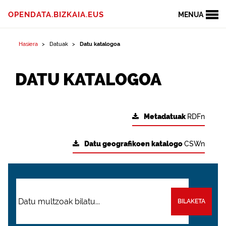
OPENDATA.BIZKAIA.EUS
MENUA
Hasiera
Datuak
Datu katalogoa
DATU KATALOGOA
Metadatuak
RDFn
Datu geografikoen katalogo
CSWn
BILAKETA