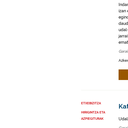
Inda
izan
egin
daud
udal-
jarra
emat
Gara
Azke
ETXEBIZITZA
Kat
HIRIGINTZA ETA
Udal
AZPIEGITURAK
Gara