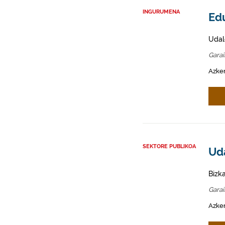
INGURUMENA
Edu
Udal
Gara
Azken
SEKTORE PUBLIKOA
Ud
Bizk
Gara
Azken