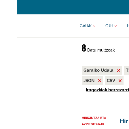
GAIAK
GJH
8
Datu multzoak
Garaiko Udala
T
JSON
CSV
Iragazkiak berrezarri
HIRIGINTZA ETA
Hir
AZPIEGITURAK