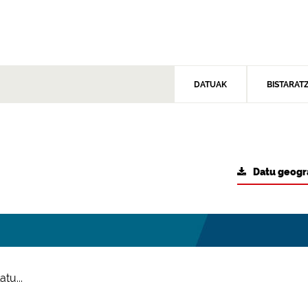
DATUAK
BISTARAT
Datu geogr