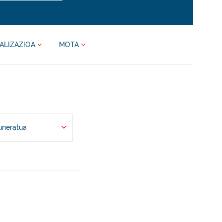
ALIZAZIOA
MOTA
uneratua