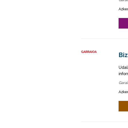
Azke
GARRAIOA
Biz
Udal
info
Gara
Azken