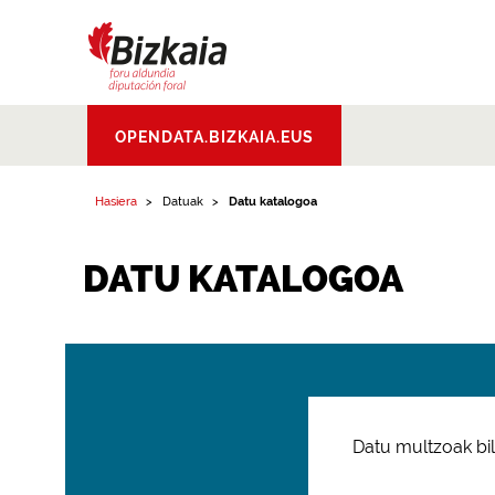
Bizkaiko Foru
OPENDATA.BIZKAIA.EUS
Aldundia
.
Diputacion
Foral de Bizkaia
Hasiera
Datuak
Datu katalogoa
DATU KATALOGOA