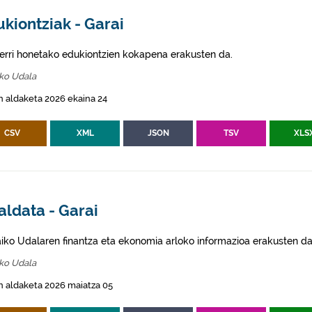
kiontziak - Garai
erri honetako edukiontzien kokapena erakusten da.
iko Udala
 aldaketa 2026 ekaina 24
CSV
XML
JSON
TSV
XLS
aldata - Garai
aiko Udalaren finantza eta ekonomia arloko informazioa erakusten da
iko Udala
 aldaketa 2026 maiatza 05