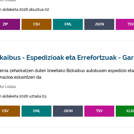
n aldaketa 2026 abuztua 02
ZIP
CSV
XML
JSON
TS
kaibus - Espedizioak eta Errefortzuak - Gar
erria zeharkatzen duten lineetako Bizkaibus autobusen espedizio eta
rmazioa eskaintzen da.
iko Udala
 aldaketa 2026 uztaila 03
CSV
XML
JSON
TSV
XLS