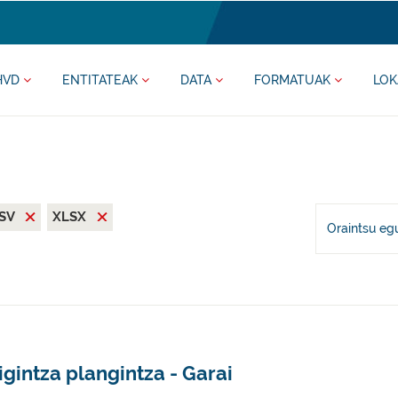
HVD
ENTITATEAK
DATA
FORMATUAK
LOK
SV
XLSX
Oraintsu eg
igintza plangintza - Garai