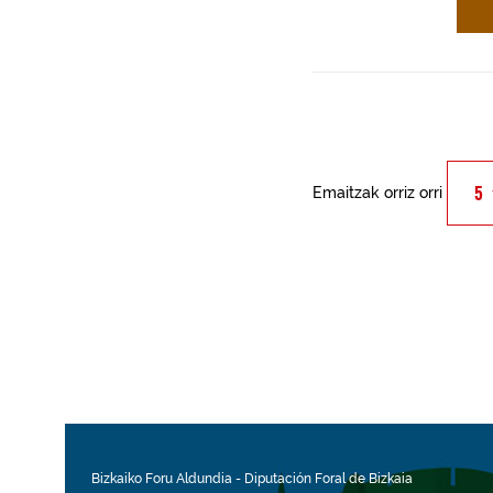
Emaitzak orriz orri
Bizkaiko Foru Aldundia
-
Diputación Foral de Bizkaia