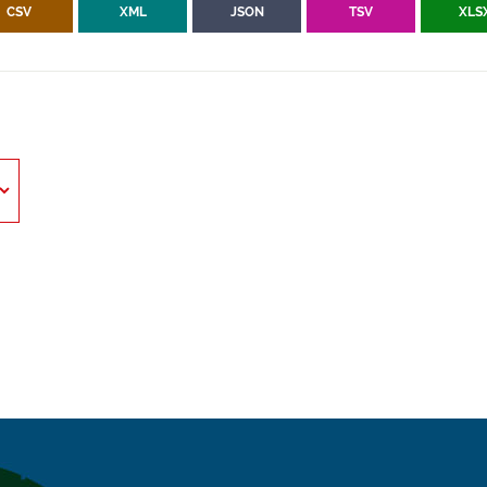
CSV
XML
JSON
TSV
XLS