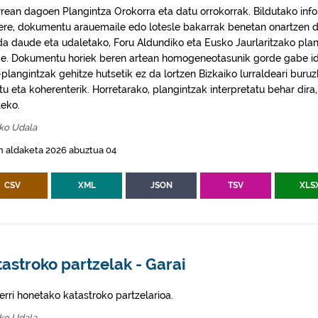
rrean dagoen Plangintza Orokorra eta datu orrokorrak. Bildutako info
 ere, dokumentu arauemaile edo lotesle bakarrak benetan onartzen d
da daude eta udaletako, Foru Aldundiko eta Eusko Jaurlaritzako plan
e. Dokumentu horiek beren artean homogeneotasunik gorde gabe idaz
plangintzak gehitze hutsetik ez da lortzen Bizkaiko lurraldeari buruz
itu eta koherenterik. Horretarako, plangintzak interpretatu behar di
eko.
iko Udala
n aldaketa 2026 abuztua 04
CSV
XML
JSON
TSV
XLS
astroko partzelak - Garai
erri honetako katastroko partzelarioa.
iko Udala