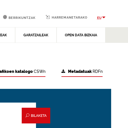
HARREMANETARAKO
EU
BERRIKUNTZAK
ZEAK
GARATZAILEAK
OPEN DATA BIZKAIA
afikoen katalogo
CSWn
Metadatuak
RDFn
BILAKETA