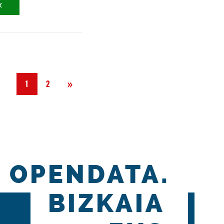
X
Hurrengoa
»
1
2
OPENDATA.
BIZKAIA