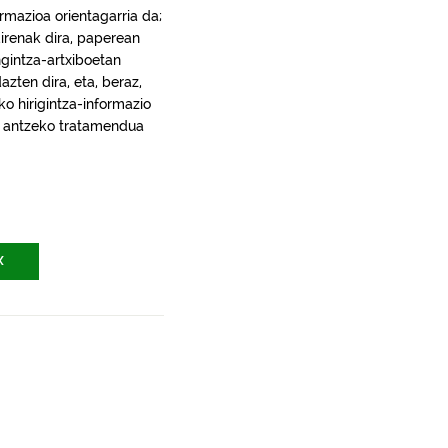
rmazioa orientagarria da;
irenak dira, paperean
gintza-artxiboetan
ten dira, eta, beraz,
ko hirigintza-informazio
ra, antzeko tratamendua
X