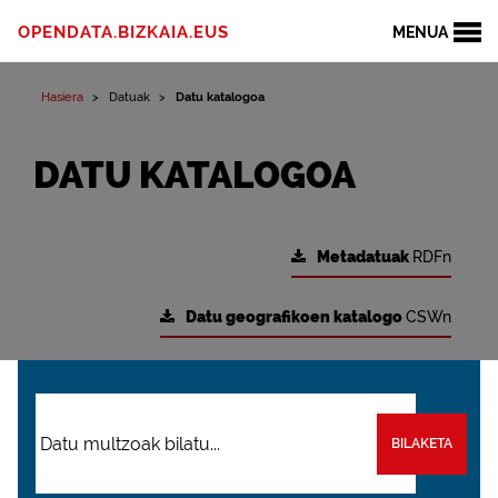
OPENDATA.BIZKAIA.EUS
MENUA
Hasiera
Datuak
Datu katalogoa
DATU KATALOGOA
Metadatuak
RDFn
Datu geografikoen katalogo
CSWn
BILAKETA