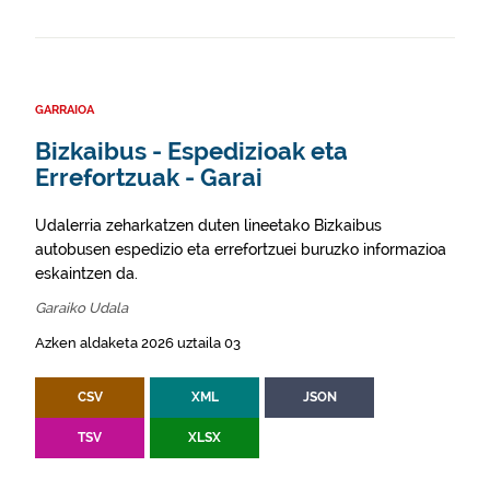
GARRAIOA
Bizkaibus - Espedizioak eta
Errefortzuak - Garai
Udalerria zeharkatzen duten lineetako Bizkaibus
autobusen espedizio eta errefortzuei buruzko informazioa
eskaintzen da.
Garaiko Udala
Azken aldaketa 2026 uztaila 03
CSV
XML
JSON
TSV
XLSX