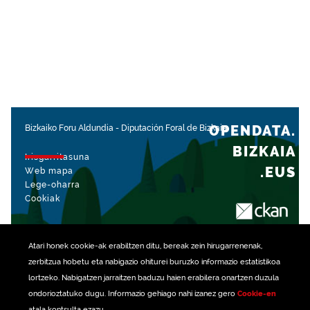
OPENDATA.
Bizkaiko Foru Aldundia
-
Diputación Foral de Bizkaia
BIZKAIA
Irisgarritasuna
.EUS
Web mapa
Lege-oharra
Cookiak
rekin kudeatua
Atari honek
cookie
-ak erabiltzen ditu, bereak zein hirugarrenenak,
zerbitzua hobetu eta nabigazio ohiturei buruzko informazio estatistikoa
lortzeko. Nabigatzen jarraitzen baduzu haien erabilera onartzen duzula
ondorioztatuko dugu. Informazio gehiago nahi izanez gero
Cookie-en
atala kontsulta ezazu.