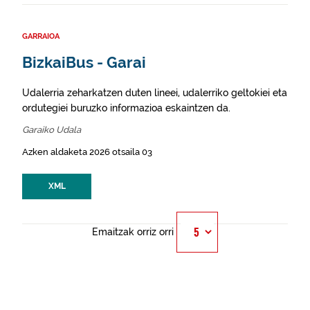
GARRAIOA
BizkaiBus - Garai
Udalerria zeharkatzen duten lineei, udalerriko geltokiei eta
ordutegiei buruzko informazioa eskaintzen da.
Garaiko Udala
Azken aldaketa 2026 otsaila 03
XML
Emaitzak orriz orri