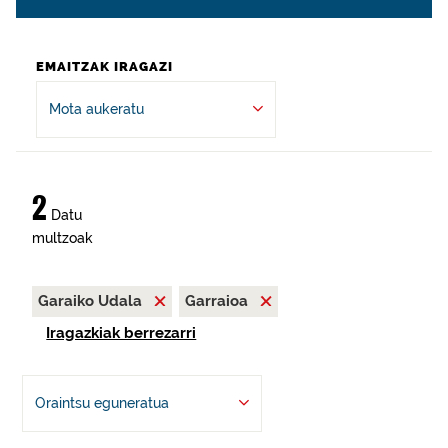
EMAITZAK IRAGAZI
Mota aukeratu
2
Datu
multzoak
Garaiko Udala
Garraioa
Iragazkiak berrezarri
Oraintsu eguneratua