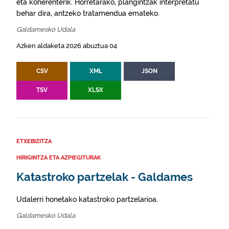
eta koherenterik. Horretarako, plangintzak interpretatu
behar dira, antzeko tratamendua emateko.
Galdamesko Udala
Azken aldaketa 2026 abuztua 04
CSV
XML
JSON
TSV
XLSX
ETXEBIZITZA
HIRIGINTZA ETA AZPIEGITURAK
Katastroko partzelak - Galdames
Udalerri honetako katastroko partzelarioa.
Galdamesko Udala