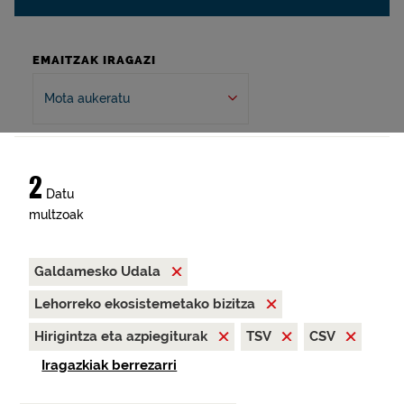
EMAITZAK IRAGAZI
Mota aukeratu
2
Datu
multzoak
Galdamesko Udala
Lehorreko ekosistemetako bizitza
Hirigintza eta azpiegiturak
TSV
CSV
Iragazkiak berrezarri