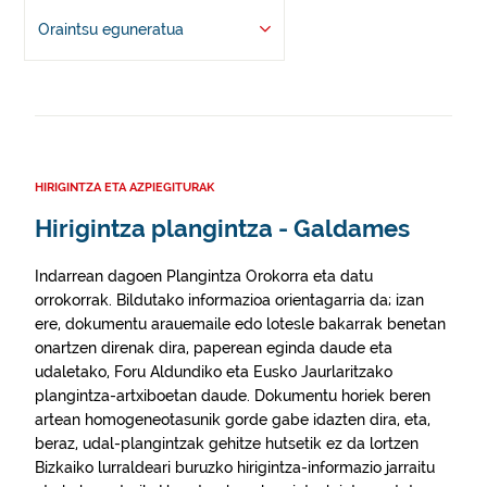
Oraintsu eguneratua
HIRIGINTZA ETA AZPIEGITURAK
Hirigintza plangintza - Galdames
Indarrean dagoen Plangintza Orokorra eta datu
orrokorrak. Bildutako informazioa orientagarria da; izan
ere, dokumentu arauemaile edo lotesle bakarrak benetan
onartzen direnak dira, paperean eginda daude eta
udaletako, Foru Aldundiko eta Eusko Jaurlaritzako
plangintza-artxiboetan daude. Dokumentu horiek beren
artean homogeneotasunik gorde gabe idazten dira, eta,
beraz, udal-plangintzak gehitze hutsetik ez da lortzen
Bizkaiko lurraldeari buruzko hirigintza-informazio jarraitu