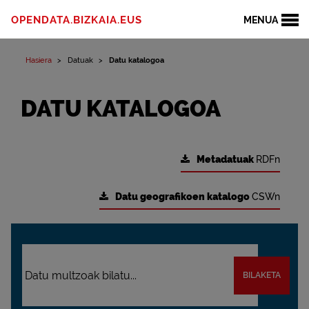
OPENDATA.BIZKAIA.EUS
MENUA
Hasiera
Datuak
Datu katalogoa
DATU KATALOGOA
Metadatuak
RDFn
Datu geografikoen katalogo
CSWn
BILAKETA