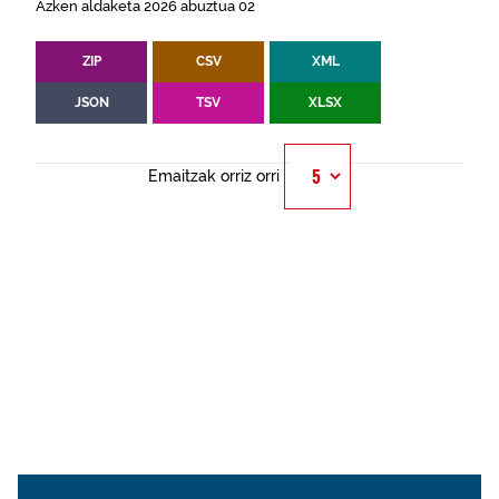
Azken aldaketa 2026 abuztua 02
ZIP
CSV
XML
JSON
TSV
XLSX
Emaitzak orriz orri