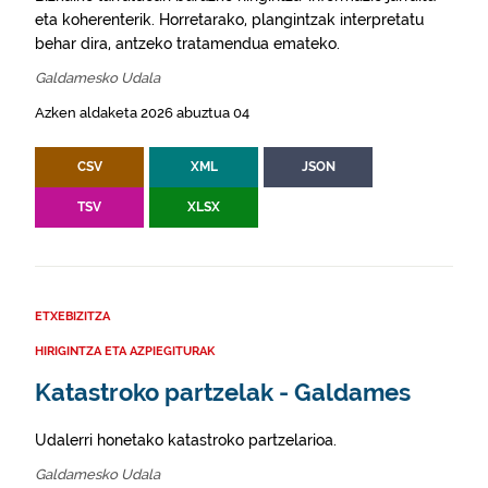
eta koherenterik. Horretarako, plangintzak interpretatu
behar dira, antzeko tratamendua emateko.
Galdamesko Udala
Azken aldaketa 2026 abuztua 04
CSV
XML
JSON
TSV
XLSX
ETXEBIZITZA
HIRIGINTZA ETA AZPIEGITURAK
Katastroko partzelak - Galdames
Udalerri honetako katastroko partzelarioa.
Galdamesko Udala