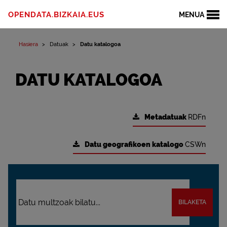
OPENDATA.BIZKAIA.EUS
MENUA
Hasiera
Datuak
Datu katalogoa
DATU KATALOGOA
Metadatuak
RDFn
Datu geografikoen katalogo
CSWn
BILAKETA