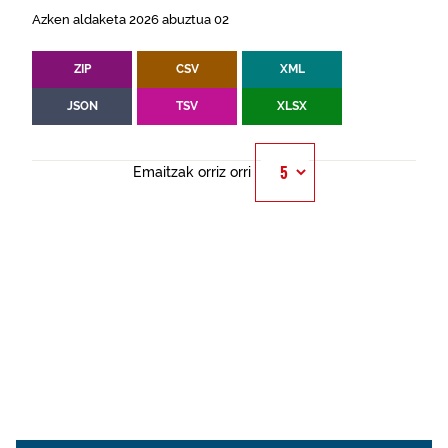
Azken aldaketa 2026 abuztua 02
ZIP
CSV
XML
JSON
TSV
XLSX
Emaitzak orriz orri