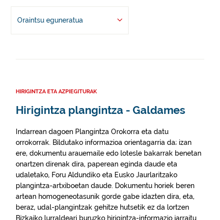
Oraintsu eguneratua
HIRIGINTZA ETA AZPIEGITURAK
Hirigintza plangintza - Galdames
Indarrean dagoen Plangintza Orokorra eta datu
orrokorrak. Bildutako informazioa orientagarria da; izan
ere, dokumentu arauemaile edo lotesle bakarrak benetan
onartzen direnak dira, paperean eginda daude eta
udaletako, Foru Aldundiko eta Eusko Jaurlaritzako
plangintza-artxiboetan daude. Dokumentu horiek beren
artean homogeneotasunik gorde gabe idazten dira, eta,
beraz, udal-plangintzak gehitze hutsetik ez da lortzen
Bizkaiko lurraldeari buruzko hirigintza-informazio jarraitu