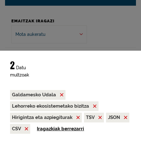
EMAITZAK IRAGAZI
Mota aukeratu
2
Datu
multzoak
Galdamesko Udala
Lehorreko ekosistemetako bizitza
Hirigintza eta azpiegiturak
TSV
JSON
CSV
Iragazkiak berrezarri