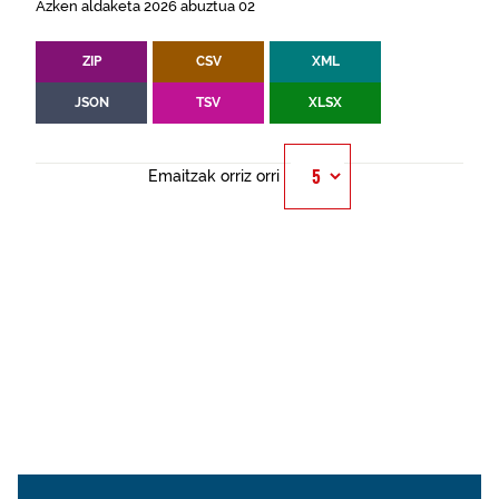
Azken aldaketa 2026 abuztua 02
ZIP
CSV
XML
JSON
TSV
XLSX
Emaitzak orriz orri