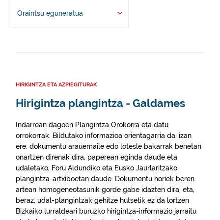
Oraintsu eguneratua
HIRIGINTZA ETA AZPIEGITURAK
Hirigintza plangintza - Galdames
Indarrean dagoen Plangintza Orokorra eta datu
orrokorrak. Bildutako informazioa orientagarria da; izan
ere, dokumentu arauemaile edo lotesle bakarrak benetan
onartzen direnak dira, paperean eginda daude eta
udaletako, Foru Aldundiko eta Eusko Jaurlaritzako
plangintza-artxiboetan daude. Dokumentu horiek beren
artean homogeneotasunik gorde gabe idazten dira, eta,
beraz, udal-plangintzak gehitze hutsetik ez da lortzen
Bizkaiko lurraldeari buruzko hirigintza-informazio jarraitu