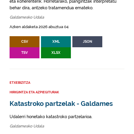
eta koherenterik. Horretarako, plangintzak interpretatu
behar dira, antzeko tratamendua emateko.
Galdamesko Udala
Azken aldaketa 2026 abuztua 04
CSV
XML
JSON
TSV
XLSX
ETXEBIZITZA
HIRIGINTZA ETA AZPIEGITURAK
Katastroko partzelak - Galdames
Udalerri honetako katastroko partzelarioa.
Galdamesko Udala