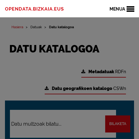
OPENDATA.BIZKAIA.EUS
MENUA
Hasiera
Datuak
Datu katalogoa
DATU KATALOGOA
Metadatuak
RDFn
Datu geografikoen katalogo
CSWn
BILAKETA