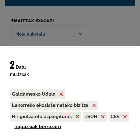
EMAITZAK IRAGAZI
Mota aukeratu
2
Datu
multzoak
Galdamesko Udala
Lehorreko ekosistemetako bizitza
Hirigintza eta azpiegiturak
JSON
CSV
Iragazkiak berrezarri