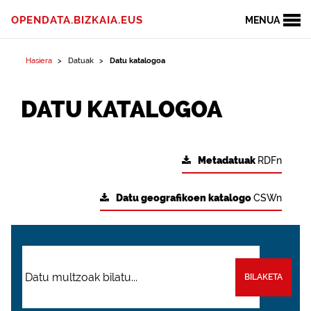
OPENDATA.BIZKAIA.EUS
MENUA
Hasiera
Datuak
Datu katalogoa
DATU KATALOGOA
Metadatuak
RDFn
Datu geografikoen katalogo
CSWn
BILAKETA