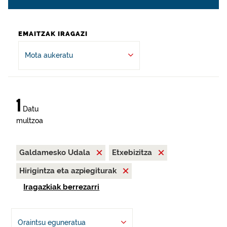
EMAITZAK IRAGAZI
Mota aukeratu
1
Datu
multzoa
Galdamesko Udala
Etxebizitza
Hirigintza eta azpiegiturak
Iragazkiak berrezarri
Oraintsu eguneratua