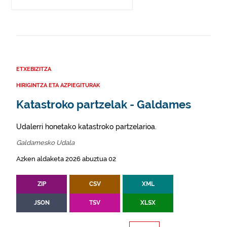
ETXEBIZITZA
HIRIGINTZA ETA AZPIEGITURAK
Katastroko partzelak - Galdames
Udalerri honetako katastroko partzelarioa.
Galdamesko Udala
Azken aldaketa 2026 abuztua 02
ZIP
CSV
XML
JSON
TSV
XLSX