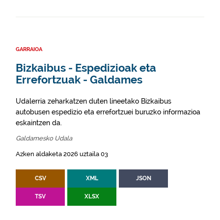
GARRAIOA
Bizkaibus - Espedizioak eta
Errefortzuak - Galdames
Udalerria zeharkatzen duten lineetako Bizkaibus
autobusen espedizio eta errefortzuei buruzko informazioa
eskaintzen da.
Galdamesko Udala
Azken aldaketa 2026 uztaila 03
CSV
XML
JSON
TSV
XLSX