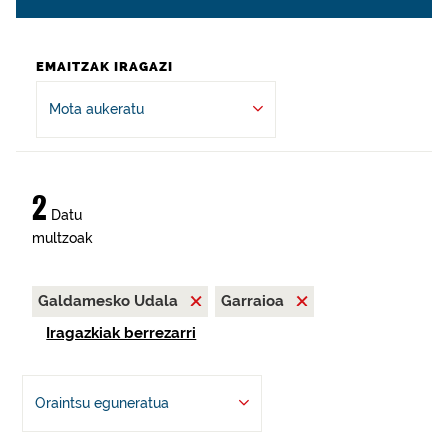
EMAITZAK IRAGAZI
Mota aukeratu
2
Datu
multzoak
Galdamesko Udala
Garraioa
Iragazkiak berrezarri
Oraintsu eguneratua