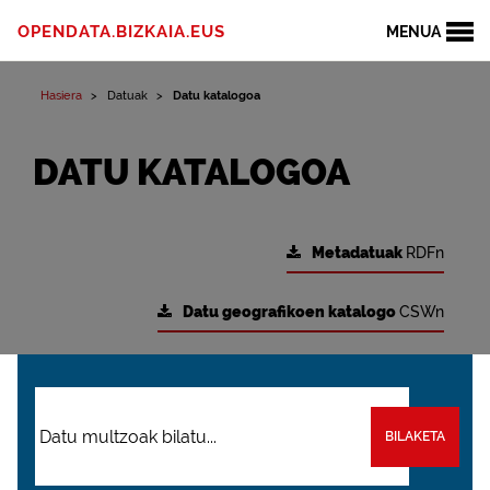
OPENDATA.BIZKAIA.EUS
MENUA
Hasiera
Datuak
Datu katalogoa
DATU KATALOGOA
Metadatuak
RDFn
Datu geografikoen katalogo
CSWn
BILAKETA