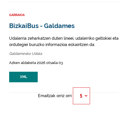
GARRAIOA
BizkaiBus - Galdames
Udalerria zeharkatzen duten lineei, udalerriko geltokiei eta
ordutegiei buruzko informazioa eskaintzen da.
Galdamesko Udala
Azken aldaketa 2026 otsaila 03
XML
Emaitzak orriz orri