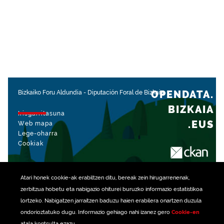
OPENDATA.
Bizkaiko Foru Aldundia
-
Diputación Foral de Bizkaia
BIZKAIA
Irisgarritasuna
.EUS
Web mapa
Lege-oharra
Cookiak
rekin kudeatua
Atari honek
cookie
-ak erabiltzen ditu, bereak zein hirugarrenenak,
zerbitzua hobetu eta nabigazio ohiturei buruzko informazio estatistikoa
lortzeko. Nabigatzen jarraitzen baduzu haien erabilera onartzen duzula
ondorioztatuko dugu. Informazio gehiago nahi izanez gero
Cookie-en
atala kontsulta ezazu.