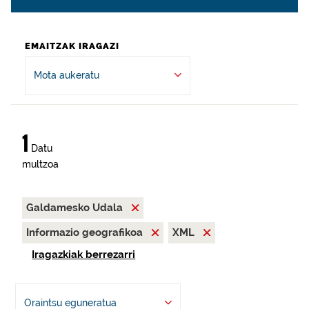
EMAITZAK IRAGAZI
Mota aukeratu
1
Datu
multzoa
Galdamesko Udala
Informazio geografikoa
XML
Iragazkiak berrezarri
Oraintsu eguneratua