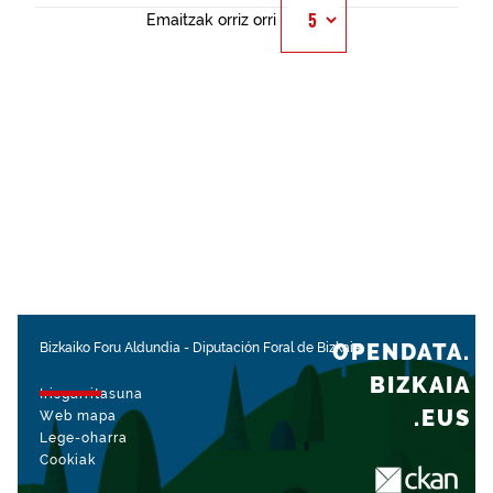
Emaitzak orriz orri
OPENDATA.
Bizkaiko Foru Aldundia
-
Diputación Foral de Bizkaia
BIZKAIA
Irisgarritasuna
.EUS
Web mapa
Lege-oharra
Cookiak