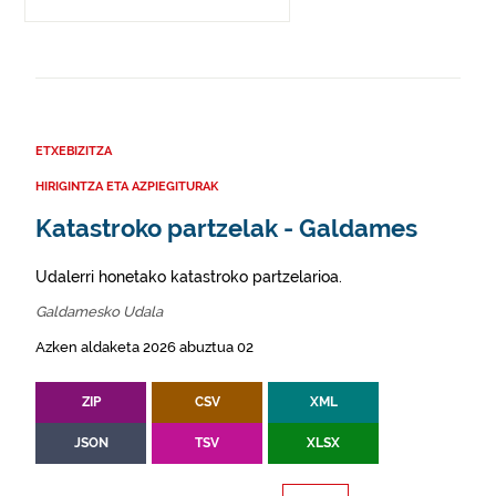
ETXEBIZITZA
HIRIGINTZA ETA AZPIEGITURAK
Katastroko partzelak - Galdames
Udalerri honetako katastroko partzelarioa.
Galdamesko Udala
Azken aldaketa 2026 abuztua 02
ZIP
CSV
XML
JSON
TSV
XLSX