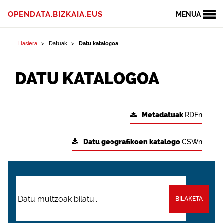
OPENDATA.BIZKAIA.EUS
MENUA
Hasiera
Datuak
Datu katalogoa
DATU KATALOGOA
Metadatuak
RDFn
Datu geografikoen katalogo
CSWn
BILAKETA