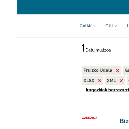
GAIAK
GJH
1
Datu multzoa
Fruizko Udala
G
XLSX
XML
Iragazkiak berrezarri
GARRAIOA
Biz