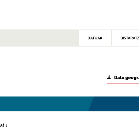
DATUAK
BISTARAT
Datu geogr