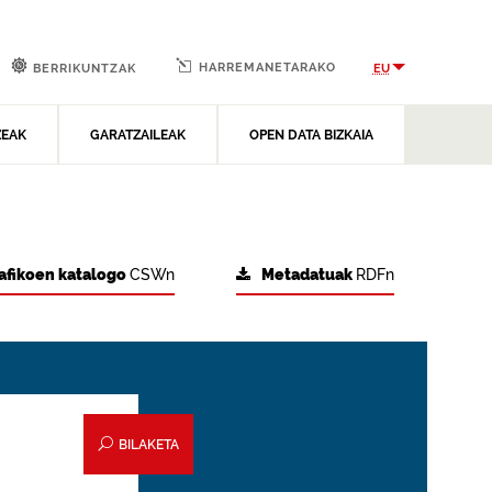
HARREMANETARAKO
EU
BERRIKUNTZAK
ZEAK
GARATZAILEAK
OPEN DATA BIZKAIA
afikoen katalogo
CSWn
Metadatuak
RDFn
BILAKETA