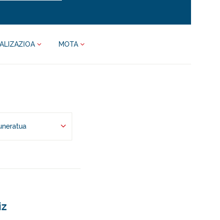
ALIZAZIOA
MOTA
uneratua
iz