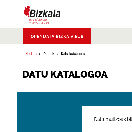
Bizkaiko Foru
OPENDATA.BIZKAIA.EUS
Aldundia
.
Diputacion
Foral de Bizkaia
Hasiera
Datuak
Datu katalogoa
DATU KATALOGOA