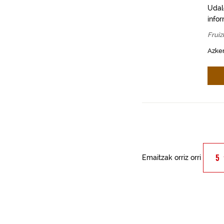
Udal
info
Fruiz
Azken
Emaitzak orriz orri