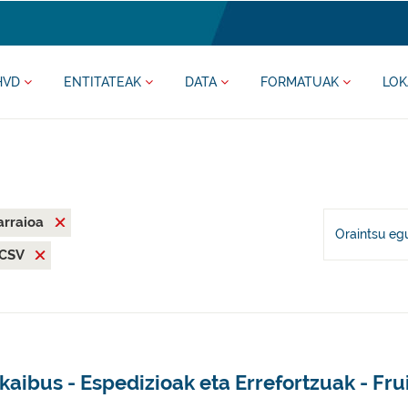
HVD
ENTITATEAK
DATA
FORMATUAK
LOK
arraioa
Oraintsu eg
CSV
kaibus - Espedizioak eta Errefortzuak - Fru