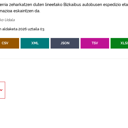
erria zeharkatzen duten lineetako Bizkaibus autobusen espedizio eta
rmazioa eskaintzen da.
ko Udala
 aldaketa 2026 uztaila 03
CSV
XML
JSON
TSV
XLS